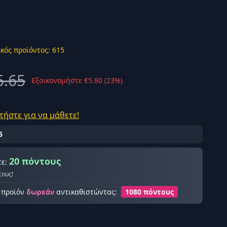
κός προϊόντος: 615
ής σύνδεση
5.65
Εξοικονομήστε €5.80 (23%)
τήστε για να μάθετε!
6
20 πόντους
τε:
τους!
ο προϊόν
δωρεάν
αντικαθιστώντας:
1080 πόντους