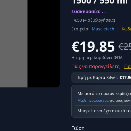
1500 / 550 ml
Σύνδεση
Συσκευασία: . .
κά
Δεν έχετε λογαριασμό;
Εγγραφείτε εδώ
ερόνης
4.50
(
4
αξιολογήσεις)
|
Εταιρεία:
Muscletech
Κωδι
Προβολή όλων των αποτελεσμάτων
οφή
Ασφαλ
€19.85
€2
Η τιμή περιλαμβάνει ΦΠΑ
Πώς να παραγγείλετε; -
Πα
Τιμή με Κάρτα Silver:
€17.9
Με αυτό το προϊόν κερδίζε
Μάθε περισσότερα
για τους πόν
Μπορείτε να έχετε αυτό τ
Γεύση