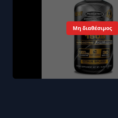
Όγκου
Διεγερτι
Τεστοστ
Μη διαθέσιμος
Επιστρ