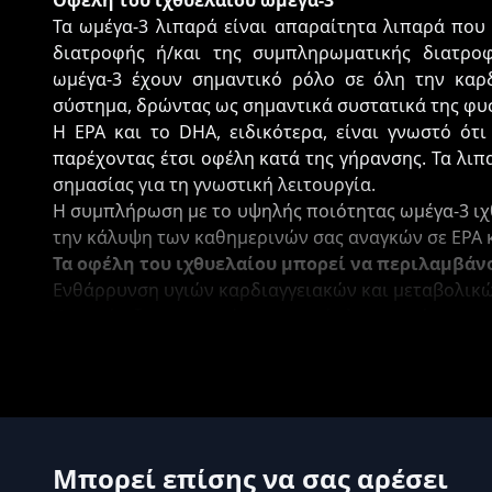
Οφέλη του ιχθυελαίου ωμέγα-3
Τα ωμέγα-3 λιπαρά είναι απαραίτητα λιπαρά που
διατροφής ή/και της συμπληρωματικής διατροφ
ωμέγα-3 έχουν σημαντικό ρόλο σε όλη την καρδ
σύστημα, δρώντας ως σημαντικά συστατικά της φυ
Η EPA και το DHA, ειδικότερα, είναι γνωστό ότ
παρέχοντας έτσι οφέλη κατά της γήρανσης. Τα λιπα
σημασίας για τη γνωστική λειτουργία.
Η συμπλήρωση με το υψηλής ποιότητας ωμέγα-3 ιχ
την κάλυψη των καθημερινών σας αναγκών σε EPA 
Τα οφέλη του ιχθυελαίου μπορεί να περιλαμβάν
Ενθάρρυνση υγιών καρδιαγγειακών και μεταβολικ
Υποστήριξη της υγιούς γνωστικής λειτουργίας
Προώθηση υγιούς δερματικού ιστού
Ανακούφιση από τους πόνους και τους πόνους τω
Τι κάνει το Ωμέγα-3 της HS Labs το καλύτερο σ
Τα μαλακά τζελ HS Labs Omega 3 παρασκευάζοντα
ιχθυέλαιο, εξασφαλίζοντας τη μέγιστη δραστ
Μπορεί επίσης να σας αρέσει
επιβλαβή βαρέα μέταλλα όπως ο υδράργυρος.