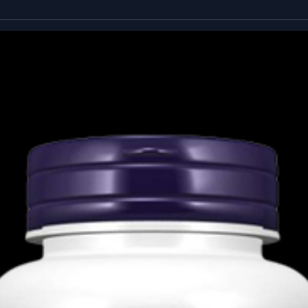
αλακό τζελ ημερησίως μαζί με ένα γεύμα ή
ελματία υγείας.