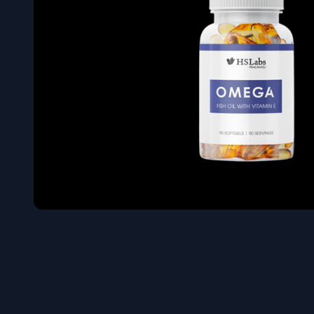
Όγκου
Διεγερτι
Τεστοστ
Επιστρ