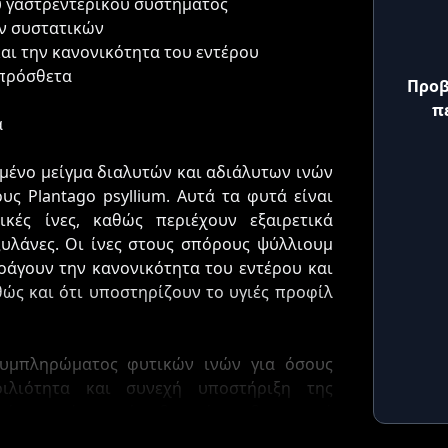
ου γαστρεντερικού συστήματος
ν συστατικών
και την κανονικότητα του εντέρου
 πρόσθετα
Προβ
π
ά
σμένο μείγμα διαλυτών και αδιάλυτων ινών
υς Plantago psyllium. Αυτά τα φυτά είναι
κές ίνες, καθώς περιέχουν εξαιρετικά
ξυλάνες. Οι ίνες στους σπόρους ψύλλιουμ
ροάγουν την κανονικότητα του εντέρου και
ώς και ότι υποστηρίζουν το υγιές προφίλ
συμπληρώματος φυτικών ινών για όσους
ιλιότητα και συνεχή υποστήριξη της
υτή η σκόνη ινών δεν είναι διεγερτικό
 σε καθημερινή βάση.