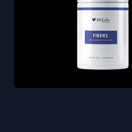
Όγκου
Διεγερτι
Τεστοστ
Επιστρ