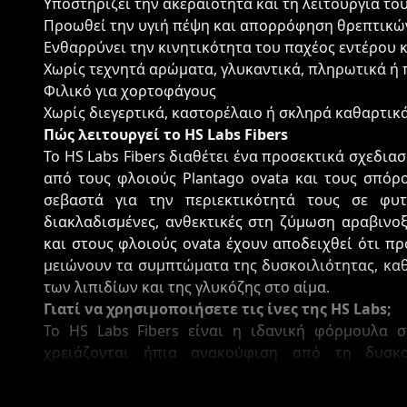
Υποστηρίζει την ακεραιότητα και τη λειτουργία τ
Προωθεί την υγιή πέψη και απορρόφηση θρεπτικώ
Ενθαρρύνει την κινητικότητα του παχέος εντέρου 
Χωρίς τεχνητά αρώματα, γλυκαντικά, πληρωτικά ή
Φιλικό για χορτοφάγους
Χωρίς διεγερτικά, καστορέλαιο ή σκληρά καθαρτικ
Πώς λειτουργεί το HS Labs Fibers
Το HS Labs Fibers διαθέτει ένα προσεκτικά σχεδια
από τους φλοιούς Plantago ovata και τους σπόρο
σεβαστά για την περιεκτικότητά τους σε φυτι
διακλαδισμένες, ανθεκτικές στη ζύμωση αραβινο
και στους φλοιούς ovata έχουν αποδειχθεί ότι π
μειώνουν τα συμπτώματα της δυσκοιλιότητας, καθ
των λιπιδίων και της γλυκόζης στο αίμα.
Γιατί να χρησιμοποιήσετε τις ίνες της HS Labs;
Το HS Labs Fibers είναι η ιδανική φόρμουλα 
χρειάζονται ήπια ανακούφιση από τη δυσκο
γαστρεντερικής λειτουργίας. Δεδομένου ότι α
καθαρτικό, μπορεί να χρησιμοποιηθεί με ασφάλεια