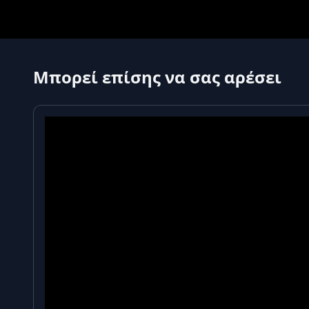
Συνιστώμενη χρήση
Ανακατέψτε 5 g (1 γεμάτο δοσομετρητή) HS Labs Fi
10 λεπτά για να διαλυθεί πλήρως η σκόνη πριν
πλήρεις μεζούρες την ημέρα, κατά προτίμηση πριν 
Μπορεί επίσης να σας αρέσει