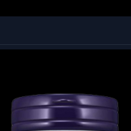
bers σε 200 ml νερού και περιμένετε 5 έως
 την κατανάλωση. Λαμβάνετε έως και δύο
από τα γεύματα.