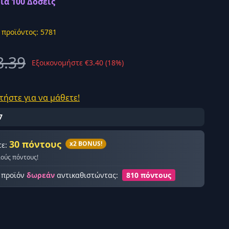
ια 100 Δόσεις
 προϊόντος: 5781
8.39
Εξοικονομήστε €3.40 (18%)
ής σύνδεση
τήστε για να μάθετε!
7
30 πόντους
x2 BONUS!
τε:
λούς πόντους!
ο προϊόν
δωρεάν
αντικαθιστώντας:
810 πόντους