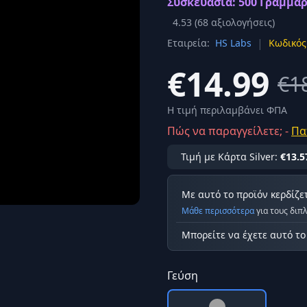
Συσκευασία: 500 Γραμμάρ
Σύνδεση
4.53
(
68
αξιολογήσεις)
κά
|
Εταιρεία:
HS Labs
Κωδικός
Δεν έχετε λογαριασμό;
Εγγραφείτε εδώ
ερόνης
€14.99
€1
Προβολή όλων των αποτελεσμάτων
οφή
Ασφαλ
Η τιμή περιλαμβάνει ΦΠΑ
Πώς να παραγγείλετε; -
Πα
Τιμή με Κάρτα Silver:
€13.5
Με αυτό το προϊόν κερδίζε
Μάθε περισσότερα
για τους διπ
Μπορείτε να έχετε αυτό τ
Γεύση