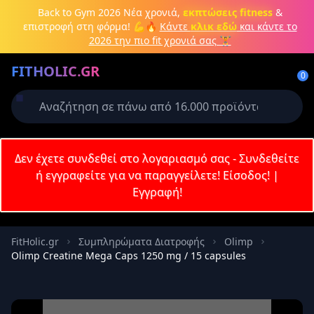
Μετάβαση στο κύριο περιεχόμενο
Back to Gym 2026
Νέα χρονιά,
εκπτώσεις fitness
&
επιστροφή στη φόρμα! 💪🔥
Κάντε
κλικ εδώ
και κάντε το
2026 την πιο fit χρονιά σας 🏋️
Δημιουργήστε λογαριασμό ή
FITHOLIC.GR
συνδεθείτε
0
Απαιτείται για την ολοκλήρωση της
παραγγελίας σας
Σύνδεση
Δεν έχετε συνδεθεί στο λογαριασμό σας - Συνδεθείτε
Εγγραφή
Πρωτεΐνες
Pre-Workout
Aμινοξέα
Καύση λίπους
ή εγγραφείτε για να παραγγείλετε!
Είσοδος!
|
Εγγραφή!
Email
FitHolic.gr
Συμπληρώματα Διατροφής
Olimp
Olimp Creatine Mega Caps 1250 mg / 15 capsules
Κωδικός