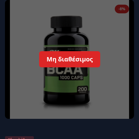
Απομνημόνευση
Ξεχάσατε τον κωδικό σας;
-8%
Σύνδεση
Δεν έχετε λογαριασμό;
Εγγραφείτε εδώ
Επιστροφή
Ασφαλής σύνδεση
Μη διαθέσιμος