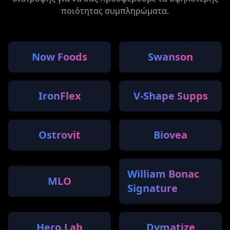
ποιότητας συμπληρώματα.
Now Foods
Swanson
IronFlex
V-Shape Supps
Ostrovit
Biovea
William Bonac
MLO
Signature
Hero.Lab
Dymatize