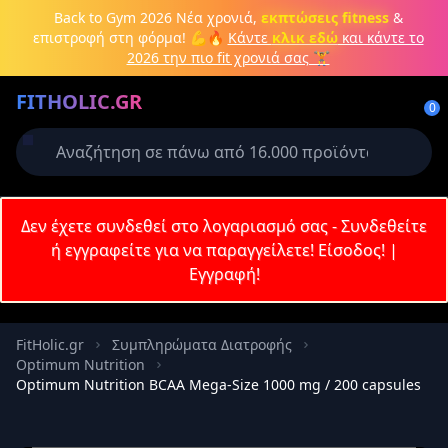
Μετάβαση στο κύριο περιεχόμενο
Back to Gym 2026
Νέα χρονιά,
εκπτώσεις fitness
&
επιστροφή στη φόρμα! 💪🔥
Κάντε
κλικ εδώ
και κάντε το
2026 την πιο fit χρονιά σας 🏋️
Δημιουργήστε λογαριασμό ή
FITHOLIC.GR
συνδεθείτε
0
Απαιτείται για την ολοκλήρωση της
παραγγελίας σας
Σύνδεση
Δεν έχετε συνδεθεί στο λογαριασμό σας - Συνδεθείτε
Εγγραφή
Πρωτεΐνες
Pre-Workout
Aμινοξέα
Καύση λίπους
ή εγγραφείτε για να παραγγείλετε!
Είσοδος!
|
Εγγραφή!
Email
FitHolic.gr
Συμπληρώματα Διατροφής
Optimum Nutrition
Κωδικός
Optimum Nutrition BCAA Mega-Size 1000 mg / 200 capsules