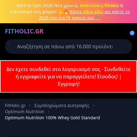
Μετάβαση στο κύριο περιεχόμενο
Back to Gym 2026
Νέα χρονιά,
εκπτώσεις fitness
&
επιστροφή στη φόρμα! 💪🔥
Κάντε
κλικ εδώ
και κάντε το
2026 την πιο fit χρονιά σας 🏋️
Δημιουργήστε λογαριασμό ή
FITHOLIC.GR
συνδεθείτε
0
Απαιτείται για την ολοκλήρωση της
παραγγελίας σας
Σύνδεση
Δεν έχετε συνδεθεί στο λογαριασμό σας - Συνδεθείτε
Εγγραφή
Πρωτεΐνες
Pre-Workout
Aμινοξέα
Καύση λίπους
ή εγγραφείτε για να παραγγείλετε!
Είσοδος!
|
Εγγραφή!
Email
FitHolic.gr
Συμπληρώματα Διατροφής
Optimum Nutrition
Κωδικός
Optimum Nutrition 100% Whey Gold Standard