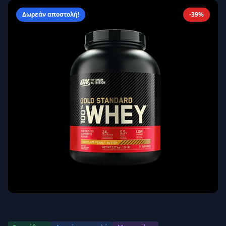
Απομνημόνευση
Ξεχάσατε τον κωδικό σας;
Δωρεάν αποστολή!
-39%
Σύνδεση
Δεν έχετε λογαριασμό;
Εγγραφείτε εδώ
Επιστροφή
Ασφαλής σύνδεση