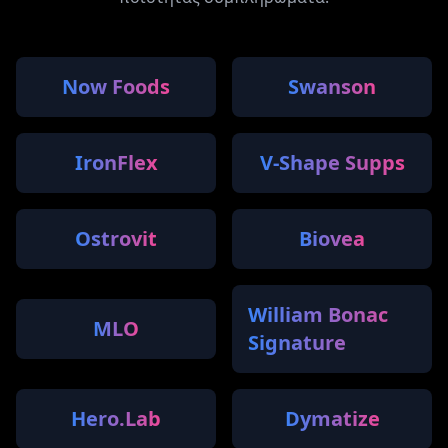
Now Foods
Swanson
IronFlex
V-Shape Supps
Ostrovit
Biovea
William Bonac
MLO
Signature
Hero.Lab
Dymatize