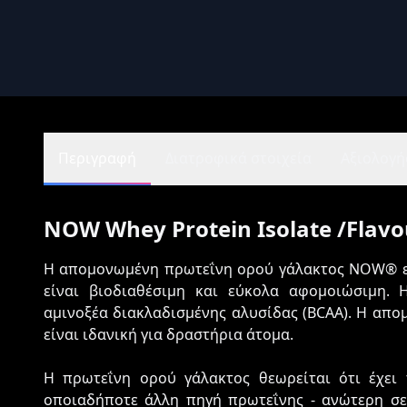
Περιγραφή
Διατροφικά στοιχεία
Αξιολογήσ
NOW Whey Protein Isolate /Flavo
Η απομονωμένη πρωτεΐνη ορού γάλακτος NOW® εί
είναι βιοδιαθέσιμη και εύκολα αφομοιώσιμη. 
αμινοξέα διακλαδισμένης αλυσίδας (BCAA). Η α
είναι ιδανική για δραστήρια άτομα.
Η πρωτεΐνη ορού γάλακτος θεωρείται ότι έχει 
οποιαδήποτε άλλη πηγή πρωτεΐνης - ανώτερη σε