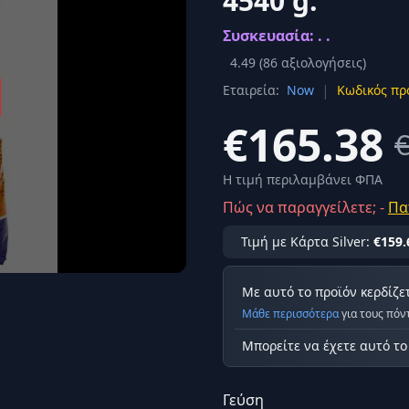
4540 g.
Σύνδεση
Συσκευασία: . .
κά
Δεν έχετε λογαριασμό;
Εγγραφείτε εδώ
ερόνης
4.49
(
86
αξιολογήσεις)
|
Εταιρεία:
Now
Κωδικός πρ
Προβολή όλων των αποτελεσμάτων
οφή
Ασφαλ
€165.38
€
Η τιμή περιλαμβάνει ΦΠΑ
Πώς να παραγγείλετε; -
Πα
Τιμή με Κάρτα Silver:
€159.
Με αυτό το προϊόν κερδίζε
Μάθε περισσότερα
για τους πόν
Μπορείτε να έχετε αυτό τ
Γεύση