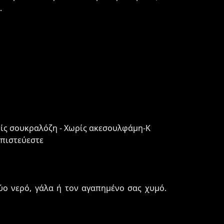
.
ρίς σουκραλόζη - Χωρίς ακεσουλφάμη-K
μπιστεύεστε
ύο νερό, γάλα ή τον αγαπημένο σας χυμό.