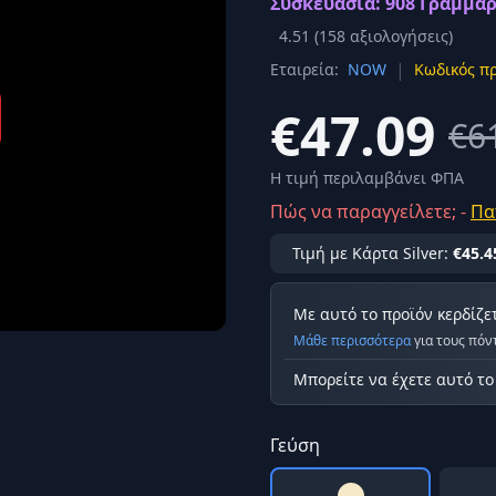
Συσκευασία: 908 Γραμμάρ
Σύνδεση
4.51
(
158
αξιολογήσεις)
κά
|
Εταιρεία:
NOW
Κωδικός πρ
Δεν έχετε λογαριασμό;
Εγγραφείτε εδώ
ερόνης
€47.09
€6
Προβολή όλων των αποτελεσμάτων
οφή
Ασφαλ
Η τιμή περιλαμβάνει ΦΠΑ
Πώς να παραγγείλετε; -
Πα
Τιμή με Κάρτα Silver:
€45.4
Με αυτό το προϊόν κερδίζε
Μάθε περισσότερα
για τους πόν
Μπορείτε να έχετε αυτό τ
Γεύση