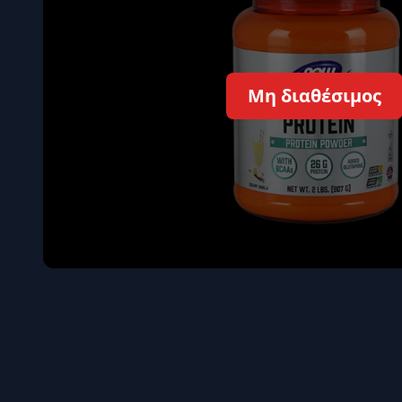
Όγκου
Διεγερτι
Τεστοστ
Μη διαθέσιμος
Επιστρ