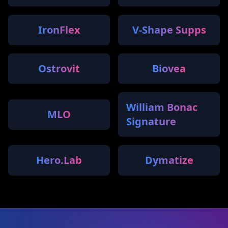
IronFlex
V-Shape Supps
Ostrovit
Biovea
William Bonac
MLO
Signature
Hero.Lab
Dymatize