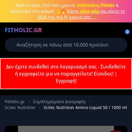
Μετάβαση στο κύριο περιεχόμενο
Back to Gym 2026
Νέα χρονιά,
εκπτώσεις fitness
&
επιστροφή στη φόρμα! 💪🔥
Κάντε
κλικ εδώ
και κάντε το
2026 την πιο fit χρονιά σας 🏋️
Δημιουργήστε λογαριασμό ή
FITHOLIC.GR
συνδεθείτε
0
Απαιτείται για την ολοκλήρωση της
παραγγελίας σας
Σύνδεση
Δεν έχετε συνδεθεί στο λογαριασμό σας - Συνδεθείτε
Εγγραφή
Πρωτεΐνες
Pre-Workout
Aμινοξέα
Καύση λίπους
ή εγγραφείτε για να παραγγείλετε!
Είσοδος!
|
Εγγραφή!
Email
FitHolic.gr
Συμπληρώματα Διατροφής
Scitec Nutrition
Scitec Nutrition Amino Liquid 50 / 1000 ml
Κωδικός