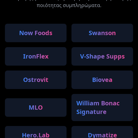
ποιότητας συμπληρώματα.
Now Foods
Swanson
IronFlex
V-Shape Supps
Ostrovit
Biovea
William Bonac
MLO
Signature
Hero.Lab
Dymatize