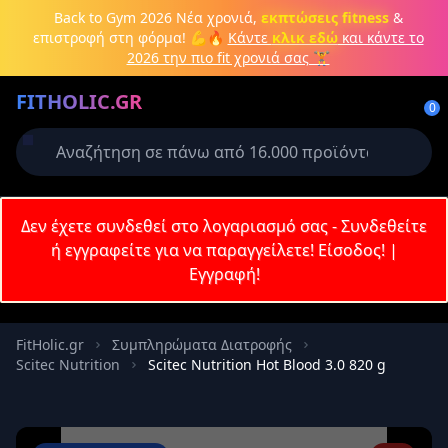
Μετάβαση στο κύριο περιεχόμενο
Back to Gym 2026
Νέα χρονιά,
εκπτώσεις fitness
&
επιστροφή στη φόρμα! 💪🔥
Κάντε
κλικ εδώ
και κάντε το
2026 την πιο fit χρονιά σας 🏋️
Δημιουργήστε λογαριασμό ή
FITHOLIC.GR
συνδεθείτε
0
Απαιτείται για την ολοκλήρωση της
παραγγελίας σας
Σύνδεση
Δεν έχετε συνδεθεί στο λογαριασμό σας - Συνδεθείτε
Εγγραφή
Πρωτεΐνες
Pre-Workout
Aμινοξέα
Καύση λίπους
ή εγγραφείτε για να παραγγείλετε!
Είσοδος!
|
Εγγραφή!
Email
FitHolic.gr
Συμπληρώματα Διατροφής
Scitec Nutrition
Scitec Nutrition Hot Blood 3.0 820 g
Κωδικός