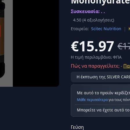
Monohydrate
Σύνδεση
Συσκευασία: . .
κά
Δεν έχετε λογαριασμό;
Εγγραφείτε εδώ
ερόνης
4.50
(
4
αξιολογήσεις)
|
Εταιρεία:
Scitec Nutrition
Προβολή όλων των αποτελεσμάτων
οφή
Ασφαλ
€15.97
€1
Η τιμή περιλαμβάνει ΦΠΑ
Πώς να παραγγείλετε; -
Πα
Η έκπτωση της SILVER CAR
Με αυτό το προϊόν κερδίζε
Μάθε περισσότερα
για τους πόν
Μπορείτε να έχετε αυτό τ
Γεύση