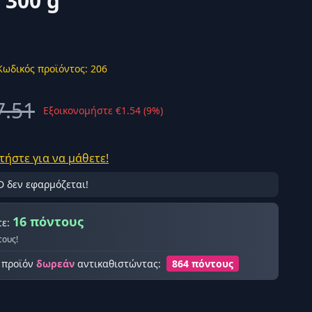
 300 g
Κωδικός προϊόντος: 206
ής σύνδεση
7.51
Εξοικονομήστε €1.54 (9%)
τήστε για να μάθετε!
D δεν εφαρμόζεται!
16 πόντους
τε:
τους!
ο προϊόν
δωρεάν
αντικαθιστώντας:
864 πόντους