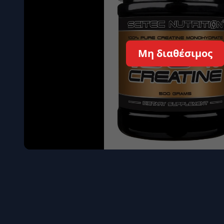
Όγκου
Διεγερτι
Τεστοστ
Μη διαθέσιμος
Επιστρ