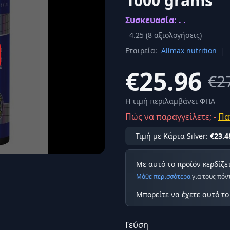
1000 grams
Σύνδεση
Συσκευασία: . .
κά
Δεν έχετε λογαριασμό;
Εγγραφείτε εδώ
ερόνης
4.25
(
8
αξιολογήσεις)
|
Εταιρεία:
Allmax nutrition
Προβολή όλων των αποτελεσμάτων
οφή
Ασφαλ
€25.96
€2
Η τιμή περιλαμβάνει ΦΠΑ
Πώς να παραγγείλετε; -
Πα
Τιμή με Κάρτα Silver:
€23.4
Με αυτό το προϊόν κερδίζε
Μάθε περισσότερα
για τους πόν
Μπορείτε να έχετε αυτό τ
Γεύση