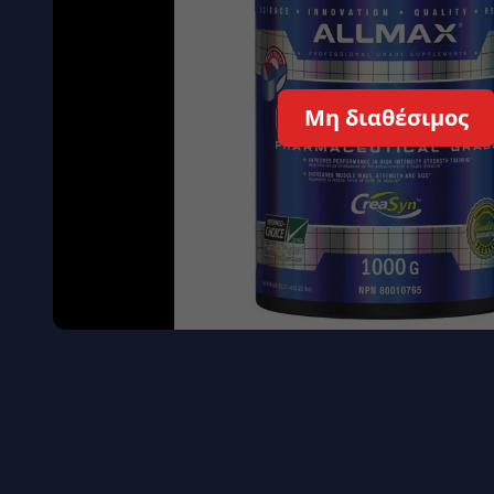
Όγκου
Διεγερτι
Τεστοστ
Μη διαθέσιμος
Επιστρ