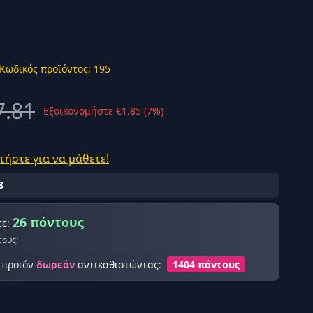
Κωδικός προϊόντος: 195
ής σύνδεση
7.81
Εξοικονομήστε €1.85 (7%)
τήστε για να μάθετε!
8
26 πόντους
τε:
τους!
ο προϊόν
δωρεάν
αντικαθιστώντας:
1404 πόντους