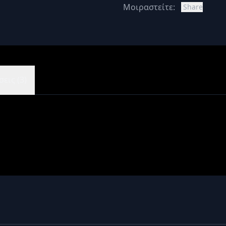
Μοιραστείτε:
Share
εις (3)