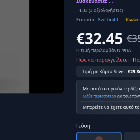
Συσκευασία: . .
Σύνδεση
4.33
(
3
αξιολογήσεις)
κά
|
Εταιρεία:
Everbuild
Κωδικό
Δεν έχετε λογαριασμό;
Εγγραφείτε εδώ
ερόνης
€32.45
€3
Προβολή όλων των αποτελεσμάτων
οφή
Ασφαλ
Η τιμή περιλαμβάνει ΦΠΑ
Πώς να παραγγείλετε; -
Πα
Τιμή με Κάρτα Silver:
€29.3
Με αυτό το προϊόν κερδίζε
Μάθε περισσότερα
για τους πόν
Μπορείτε να έχετε αυτό τ
Γεύση