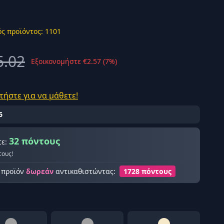
ς προϊόντος: 1101
5.02
Εξοικονομήστε €2.57 (7%)
ής σύνδεση
τήστε για να μάθετε!
6
32 πόντους
τε:
τους!
ο προϊόν
δωρεάν
αντικαθιστώντας:
1728 πόντους