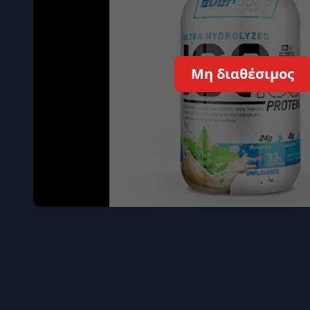
Όγκου
Διεγερτι
Τεστοστ
Μη διαθέσιμος
Επιστρ