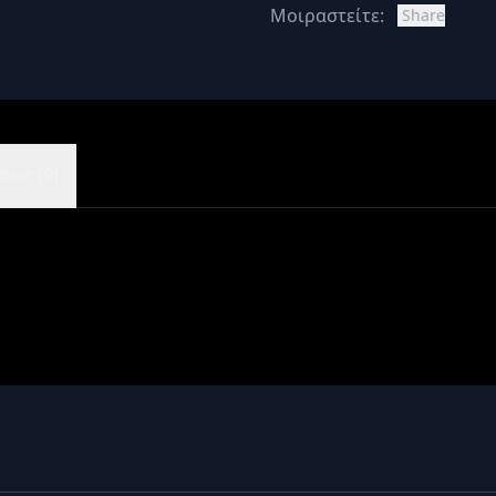
Μοιραστείτε:
Share
εις (9)