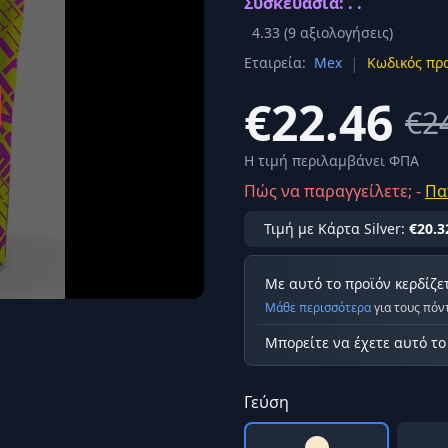
Συσκευασία: . .
Σύνδεση
4.33
(
9
αξιολογήσεις)
κά
|
Εταιρεία:
Mex
Κωδικός προ
Δεν έχετε λογαριασμό;
Εγγραφείτε εδώ
ερόνης
€22.46
€2
Προβολή όλων των αποτελεσμάτων
οφή
Ασφαλ
Η τιμή περιλαμβάνει ΦΠΑ
Πώς να παραγγείλετε; -
Πα
Τιμή με Κάρτα Silver:
€20.3
Με αυτό το προϊόν κερδίζε
Μάθε περισσότερα
για τους πόν
Μπορείτε να έχετε αυτό τ
Γεύση