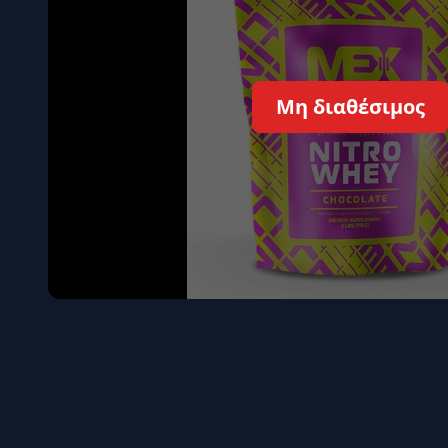
Όγκου
Διεγερτι
Τεστοστ
Μη διαθέσιμος
Επιστρ