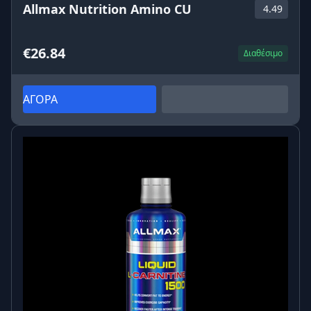
Υγρή μορφή για γρήγορη απορρόφηση
Allmax Nutrition Amino CU
4.49
Χωρίς ζάχαρη, με γλυκαντικό στέβια
€26.84
Ο ρόλος της Βιταμίνης B6 και του Χρωμίου ⚙️
Διαθέσιμο
⚡ Βιταμίνη B6
Η βιταμίνη B6 συμβάλλει:
ΑΓΟΡΑ
Στη φυσιολογική παραγωγή ενέργειας
Στη μείωση της κόπωσης και της εξάντλησης
Στη σωστή λειτουργία του νευρικού συστήματος
🔥 Χρώμιο
Το χρώμιο:
Υποστηρίζει τον φυσιολογικό μεταβολισμό
υδατανθράκων και λιπών
Συμβάλλει στη διατήρηση φυσιολογικών επιπέδων
σακχάρου στο αίμα
Βοηθά στον έλεγχο της όρεξης
Ο συνδυασμός αυτών των μικροθρεπτικών
στοιχείων με την L-καρνιτίνη δημιουργεί μια
πλήρη
φόρμουλα Slim Energy
.