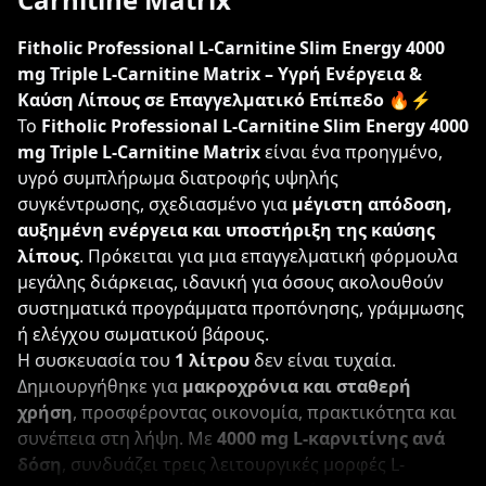
Fitholic Professional L-Carnitine Slim Energy 4000
mg Triple L-Carnitine Matrix – Υγρή Ενέργεια &
Καύση Λίπους σε Επαγγελματικό Επίπεδο 🔥⚡
Το
Fitholic Professional L-Carnitine Slim Energy 4000
mg Triple L-Carnitine Matrix
είναι ένα προηγμένο,
υγρό συμπλήρωμα διατροφής υψηλής
συγκέντρωσης, σχεδιασμένο για
μέγιστη απόδοση,
αυξημένη ενέργεια και υποστήριξη της καύσης
λίπους
. Πρόκειται για μια επαγγελματική φόρμουλα
μεγάλης διάρκειας, ιδανική για όσους ακολουθούν
συστηματικά προγράμματα προπόνησης, γράμμωσης
ή ελέγχου σωματικού βάρους.
Η συσκευασία του
1 λίτρου
δεν είναι τυχαία.
Δημιουργήθηκε για
μακροχρόνια και σταθερή
χρήση
, προσφέροντας οικονομία, πρακτικότητα και
συνέπεια στη λήψη. Με
4000 mg L-καρνιτίνης ανά
δόση
, συνδυάζει τρεις λειτουργικές μορφές L-