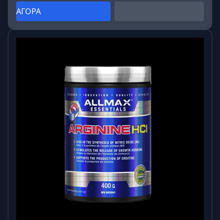
βασίζονται σε λειτουργικές δόσεις, καθαρές πρώτες
ΑΓΟΡΑ
ύλες και ανάγκες πραγματικών ανθρώπων που
γυμνάζονται, εργάζονται και θέλουν απόδοση.
Η φιλοσοφία Fitholic:
Ποιότητα χωρίς συμβιβασμούς
Έμφαση στην αποτελεσματικότητα
Προϊόντα για ενεργό τρόπο ζωής
Εξαιρετική σχέση ποιότητας-τιμής
Συχνές Ερωτήσεις (FAQ) ❓
1. Τι είναι η L-καρνιτίνη;
Είναι αμινοξύ που βοηθά στη μεταφορά λιπαρών
οξέων για παραγωγή ενέργειας.
2. Πόσα mg L-καρνιτίνης περιέχει;
4000 mg ανά δόση.
3. Είναι κατάλληλο για άνδρες και γυναίκες;
Ναι, είναι κατάλληλο και για τα δύο φύλα.