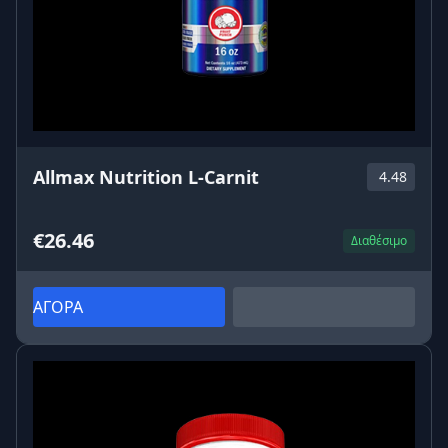
Κύρια Οφέλη του Fitholic L-Carnitine Slim Energy
4000 mg 🔥💪
Υποστηρίζει τη
μείωση σωματικού λίπους
Βοηθά το σώμα να χρησιμοποιεί το λίπος ως
ενέργεια
Allmax Nutrition L-Carnit
4.48
Αυξάνει τη
φυσική αντοχή
Μειώνει το αίσθημα κόπωσης
Υποστηρίζει τον ενεργειακό μεταβολισμό
€26.46
Διαθέσιμο
Ιδανικό για γράμμωση και δίαιτα
Κατάλληλο για άνδρες και γυναίκες
ΑΓΟΡΑ
Σε ποιους απευθύνεται το προϊόν; 🎯
Το
Fitholic Professional L-Carnitine Slim Energy 4000
mg
είναι κατάλληλο για:
Αθλητές και ενεργά άτομα
Fitness enthusiasts
Άτομα σε πρόγραμμα απώλειας βάρους