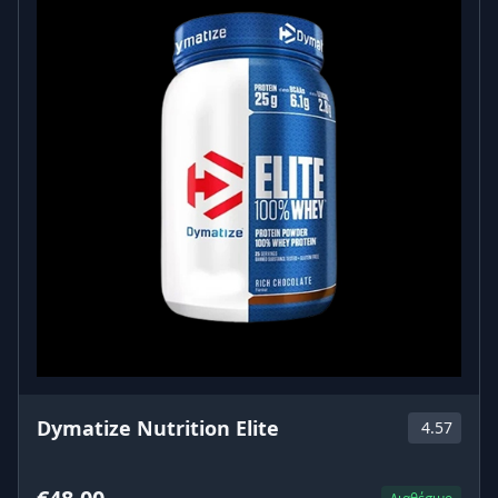
L-Carnitine Matrix από το FitHolic.gr
είναι μια
επιλογή που αποδίδει πραγματικά. 💪🔥
Dymatize Nutrition Elite
4.57