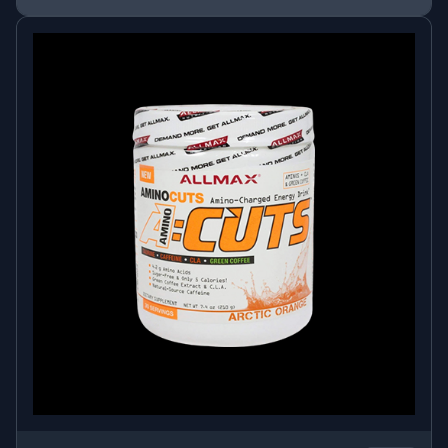
αιματοεγκεφαλικό φραγμό, υποστηρίζοντας
ενέργεια, συγκέντρωση και πνευματική διαύγεια.
Ο συνδυασμός αυτών των τριών μορφών προσφέρει
άμεση αλλά και παρατεταμένη δράση
, κάτι που
καθιστά το προϊόν εξαιρετικά αποτελεσματικό.
Γιατί να επιλέξεις τη συσκευασία του 1 λίτρου; 🥤
Η μεγάλη συσκευασία του
1 λίτρου
είναι ιδανική για:
Συνεχή και μακροχρόνια χρήση
Αθλητές και fitness enthusiasts
Άτομα σε πρόγραμμα απώλειας λίπους
Όσους θέλουν οικονομία χωρίς εκπτώσεις στην
ποιότητα
Πλεονεκτήματα:
Οικονομική επιλογή για καθημερινή χρήση
Λιγότερες επαναγορές
Σταθερή δοσολογία