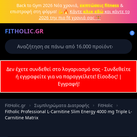
Μετάβαση στο κύριο περιεχόμενο
Back to Gym 2026
Νέα χρονιά,
εκπτώσεις fitness
&
επιστροφή στη φόρμα! 💪🔥
Κάντε
κλικ εδώ
και κάντε το
2026 την πιο fit χρονιά σας 🏋️
Δημιουργήστε λογαριασμό ή
FITHOLIC.GR
συνδεθείτε
0
Απαιτείται για την ολοκλήρωση της
παραγγελίας σας
Σύνδεση
Δεν έχετε συνδεθεί στο λογαριασμό σας - Συνδεθείτε
Εγγραφή
Πρωτεΐνες
Pre-Workout
Aμινοξέα
Καύση λίπους
ή εγγραφείτε για να παραγγείλετε!
Είσοδος!
|
Εγγραφή!
Email
FitHolic.gr
Συμπληρώματα Διατροφής
FitHolic
Fitholic Professional L-Carnitine Slim Energy 4000 mg Triple L-
Κωδικός
Carnitine Matrix