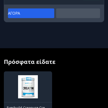
ΑΓΟΡΑ
Πρόσφατα είδατε
Everbuild Creapure Creatine 5000® / 500g