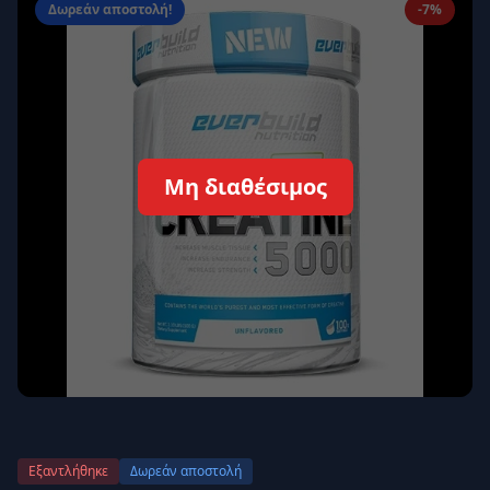
Δωρεάν αποστολή!
-7%
Απομνημόνευση
Ξεχάσατε τον κωδικό σας;
Σύνδεση
Δεν έχετε λογαριασμό;
Εγγραφείτε εδώ
Μη διαθέσιμος
Επιστροφή
Ασφαλής σύνδεση
Εξαντλήθηκε
Δωρεάν αποστολή