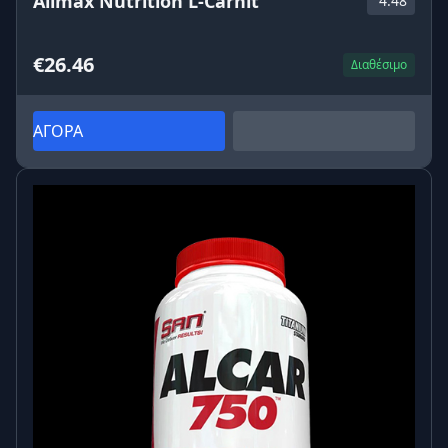
Allmax Nutrition L-Carnit
4.48
€26.46
Διαθέσιμο
ΑΓΟΡΑ