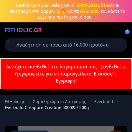
Μετάβαση στο κύριο περιεχόμενο
Back to Gym 2026
Νέα χρονιά,
εκπτώσεις fitness
&
επιστροφή στη φόρμα! 💪🔥
Κάντε
κλικ εδώ
και κάντε το
2026 την πιο fit χρονιά σας 🏋️
Δημιουργήστε λογαριασμό ή
FITHOLIC.GR
συνδεθείτε
0
Απαιτείται για την ολοκλήρωση της
παραγγελίας σας
Σύνδεση
Δεν έχετε συνδεθεί στο λογαριασμό σας - Συνδεθείτε
Εγγραφή
Πρωτεΐνες
Pre-Workout
Aμινοξέα
Καύση λίπους
ή εγγραφείτε για να παραγγείλετε!
Είσοδος!
|
Εγγραφή!
Email
FitHolic.gr
Συμπληρώματα Διατροφής
Everbuild
Everbuild Creapure Creatine 5000® / 500g
Κωδικός