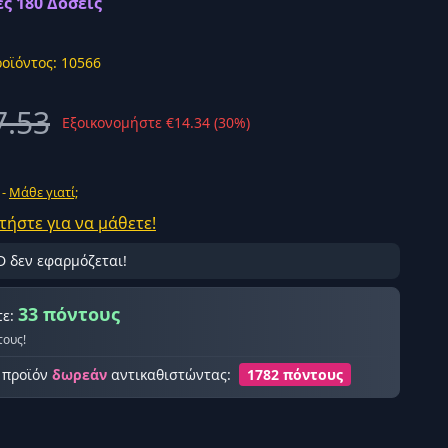
ς 180 Δόσεις
οϊόντος: 10566
7.53
Εξοικονομήστε €14.34 (30%)
ής σύνδεση
 -
Μάθε γιατί;
τήστε για να μάθετε!
D δεν εφαρμόζεται!
33 πόντους
τε:
τους!
ο προϊόν
δωρεάν
αντικαθιστώντας:
1782 πόντους