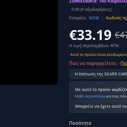
Συσκευασία: 180 Κάψουλε
Σύνδεση
0.00
(
0
αξιολογήσεις)
κά
|
Εταιρεία:
NOW
Κωδικός πρ
Δεν έχετε λογαριασμό;
Εγγραφείτε εδώ
ερόνης
€33.19
€4
Προβολή όλων των αποτελεσμάτων
οφή
Ασφαλ
Η τιμή περιλαμβάνει ΦΠΑ
Αυτό το προϊόν είναι κλειδωμένο
Πώς να παραγγείλετε; -
Πα
Η έκπτωση της SILVER CAR
Με αυτό το προϊόν κερδίζε
Μάθε περισσότερα
για τους πόν
Μπορείτε να έχετε αυτό τ
Ποσότητα