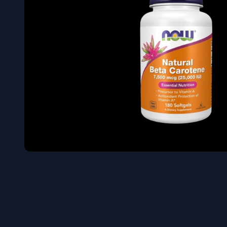
Όγκου
Διεγερτι
Τεστοστ
Επιστρ