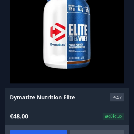
Το IronFlex Nutrition L-Theanine 200mg είναι
συμπλήρωμα διατροφής, όχι φάρμακο. Μπορεί να
υποστηρίξει ήπια αίσθηση ηρεμίας και
συγκέντρωσης, αλλά δεν προορίζεται για τη
διάγνωση ή θεραπεία αγχωδών διαταραχών. Αν το
άγχος επηρεάζει σοβαρά την καθημερινότητά σου,
μίλησε με γιατρό ή ψυχολόγο.
Μπορώ να το πάρω βράδυ;
Ναι, μπορείς να το πάρεις και βραδινές ώρες, ειδικά
αν θέλεις να χαλαρώσεις νοητικά. Ωστόσο, δεν είναι
υπνωτικό. Αν έχεις θέμα με τον ύπνο, συζήτησέ το με
τον γιατρό σου.
Dymatize Nutrition Elite
4.57
Υπάρχουν παρενέργειες;
Σε φυσιολογικές δόσεις, η L-θεανίνη θεωρείται
€48.00
Διαθέσιμο
γενικά καλά ανεκτή. Αν παρατηρήσεις οτιδήποτε
ασυνήθιστο (π.χ. δυσφορία, πονοκέφαλο, στομαχικές
ενοχλήσεις), σταμάτα τη χρήση και ενημέρωσε τον