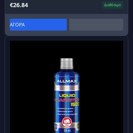
• L-Theanine – 200 mg
€26.84
Διαθέσιμο
Αμινοξύ από πράσινο τσάι, συνδέεται με αίσθημα
ηρεμίας, συγκέντρωσης και νοητικής διαύγειας.
ΑΓΟΡΑ
Πολλοί τη συνδυάζουν με καφεΐνη για πιο «καθαρή»,
χωρίς νευρικότητα, εγρήγορση.
• Ινουλίνη – 200 mg
Φυτική ίνα που συχνά χρησιμοποιείται ως
πρεβιοτικό υπόστρωμα. Συμβάλλει στην καλύτερη
ανοχή της φόρμουλας και στην αίσθηση ήπιας
«ελαφρότητας».
Πώς να τη χρησιμοποιήσεις 🕒
• Συνιστώμενη ημερήσια δόση:
1 κάψουλα την ημέρα, με νερό.