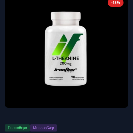
-13%
Απομνημόνευση
Ξεχάσατε τον κωδικό σας;
Σύνδεση
Δεν έχετε λογαριασμό;
Εγγραφείτε εδώ
Επιστροφή
Ασφαλής σύνδεση
Σε απόθεμα
Μπεστσέλερ