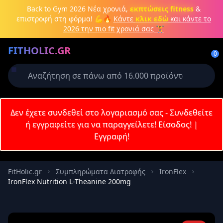
Μετάβαση στο κύριο περιεχόμενο
Back to Gym 2026
Νέα χρονιά,
εκπτώσεις fitness
&
επιστροφή στη φόρμα! 💪🔥
Κάντε
κλικ εδώ
και κάντε το
2026 την πιο fit χρονιά σας 🏋️
Δημιουργήστε λογαριασμό ή
FITHOLIC.GR
συνδεθείτε
0
Απαιτείται για την ολοκλήρωση της
παραγγελίας σας
Σύνδεση
Δεν έχετε συνδεθεί στο λογαριασμό σας - Συνδεθείτε
Εγγραφή
Πρωτεΐνες
Pre-Workout
Aμινοξέα
Καύση λίπους
ή εγγραφείτε για να παραγγείλετε!
Είσοδος!
|
Εγγραφή!
Email
FitHolic.gr
Συμπληρώματα Διατροφής
IronFlex
IronFlex Nutrition L-Theanine 200mg
Κωδικός