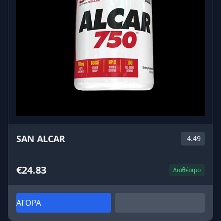
• Μην υπερβαίνεις τη συνιστώμενη ημερήσια δόση.
• Φυλάσσεται μακριά από μικρά παιδιά.
• Αν είσαι έγκυος, θηλάζεις, λαμβάνεις φαρμακευτική
αγωγή ή έχεις κάποιο πρόβλημα υγείας,
συμβουλέψου τον γιατρό σου πριν από τη χρήση.
• Δεν προορίζεται για παιδιά.
• Φύλαξέ το σε δροσερό, ξηρό μέρος, μακριά από
απευθείας ήλιο.
Τα παραπάνω δεν αποτελούν ιατρική συμβουλή. Για
οποιοδήποτε σύμπτωμα ή πρόβλημα υγείας,
απευθύνσου στον γιατρό σου.
SAN ALCAR
4.49
FAQ – Συχνές ερωτήσεις για το IronFlex Nutrition L-
Theanine 200mg ❓
€24.83
Διαθέσιμο
Τι ακριβώς είναι η L-Θεανίνη;
Η L-θεανίνη είναι ένα αμινοξύ που συναντάμε κυρίως
ΑΓΟΡΑ
στο πράσινο τσάι. Πολλοί τη χρησιμοποιούν σε