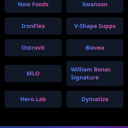
Now Foods
Swanson
IronFlex
V-Shape Supps
Ostrovit
Biovea
William Bonac
MLO
Signature
Hero.Lab
Dymatize