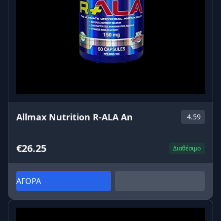
• Χωρίς υπνηλία
Η L-θεανίνη δεν είναι ηρεμιστικό. Πολλοί τη
χρησιμοποιούν ακριβώς επειδή βοηθά να νιώθουν
ήρεμα αλλά ταυτόχρονα «ξύπνιοι» και λειτουργικοί.
• Με ινουλίνη – φυτική ίνα
Η ινουλίνη (200 mg ανά κάψουλα) είναι φυτική ίνα
που χρησιμοποιείται συχνά ως ήπιο πρεβιοτικό
συστατικό και βοηθά στην καλή ανεκτικότητα του
σκευάσματος.
Allmax Nutrition R-ALA An
4.59
• Πρακτική μορφή κάψουλας
€26.25
Διαθέσιμο
Μικρή, εύκολη στην κατάποση, μεταφέρεται παντού
– στη δουλειά, στη βιβλιοθήκη, στο ταξίδι.
ΑΓΟΡΑ
Σε ποιους ταιριάζει η L-Theanine 200mg; 🧠