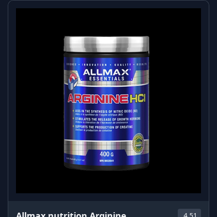
μορφή συμπληρώματος για να υποστηρίξουν την
ήρεμη συγκέντρωση και τη νοητική διαύγεια.
Θα με κάνει να νυστάξω;
Όχι. Η L-θεανίνη δεν είναι υπνωτικό. Συνήθως
συνδέεται με αίσθημα χαλάρωσης χωρίς υπνηλία, γι’
αυτό και προτιμάται και στη διάρκεια της ημέρας.
Μπορώ να πάρω το IronFlex L-Theanine μαζί με καφέ;
Πολλοί συνδυάζουν L-θεανίνη με καφεΐνη (π.χ. καφέ
ή pre-workout), γιατί θέλουν τα οφέλη της καφεΐνης
με πιο «ήρεμο», λιγότερο νευρικό συναίσθημα. Αν
έχεις ευαισθησία στην καφεΐνη, ξεκίνα με μικρές
ποσότητες και δες πώς ανταποκρίνεσαι.
Πότε είναι καλύτερο να το παίρνω;
Εξαρτάται από τον στόχο σου:
• Για διάβασμα/δουλειά: 30–60 λεπτά πριν ξεκινήσεις.
• Για γενική υποστήριξη ηρεμίας: οποιαδήποτε
στιγμή της ημέρας.
Allmax nutrition Arginine
4.51