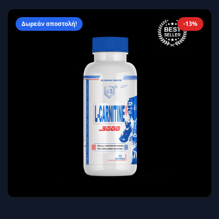
Απομνημόνευση
Ξεχάσατε τον κωδικό σας;
Δωρεάν αποστολή!
-13%
Σύνδεση
Δεν έχετε λογαριασμό;
Εγγραφείτε εδώ
Επιστροφή
Ασφαλής σύνδεση