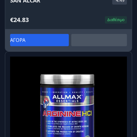
SAN ALCAR
4.49
χωρίς διακοπή, εφόσον ακολουθείται η δοσολογία.
5. Έχει θερμίδες;
€24.83
Η περιεκτικότητα σε θερμίδες είναι αμελητέα,
Διαθέσιμο
σχεδόν μηδενική.
ΑΓΟΡΑ