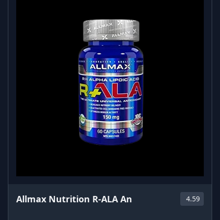
⚡
Γρήγορη απορρόφηση
χάρη στην υγρή μορφή
❌ Χωρίς ζάχαρη, χωρίς λιπαρά, χωρίς τεχνητά
χρώματα
💧 Δροσιστική γεύση – ευχάριστη και εύκολη στην
κατανάλωση
Κύρια Οφέλη
✅
Ενίσχυση λιποδιάλυσης
– ενεργοποιεί τη χρήση
λίπους για ενέργεια
Περισσότερη ενέργεια
– ιδανικό πριν την
προπόνηση
Βελτιωμένη αντοχή
– καθυστερεί την κόπωση
Ταχύτερη αποκατάσταση
– μειώνει το μυϊκό πιάσιμο
μετά την άσκηση
Υποστήριξη απώλειας βάρους
– βοηθά στον έλεγχο
σωματικού λίπους όταν συνδυάζεται με σωστή
διατροφή
Allmax Nutrition R-ALA An
4.59
Αντιοξειδωτική δράση
– προστασία από τις
ελεύθερες ρίζες