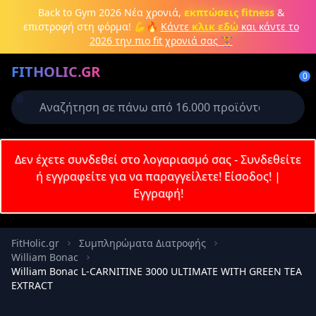
Μετάβαση στο κύριο περιεχόμενο
Back to Gym 2026
Νέα χρονιά,
εκπτώσεις fitness
&
επιστροφή στη φόρμα! 💪🔥
Κάντε
κλικ εδώ
και κάντε το
2026 την πιο fit χρονιά σας 🏋️
Δημιουργήστε λογαριασμό ή
FITHOLIC.GR
συνδεθείτε
0
Απαιτείται για την ολοκλήρωση της
παραγγελίας σας
Σύνδεση
Δεν έχετε συνδεθεί στο λογαριασμό σας - Συνδεθείτε
Εγγραφή
Πρωτεΐνες
Pre-Workout
Aμινοξέα
Καύση λίπους
ή εγγραφείτε για να παραγγείλετε!
Είσοδος!
|
Εγγραφή!
Email
FitHolic.gr
Συμπληρώματα Διατροφής
William Bonac
Κωδικός
William Bonac L-CARNITINE 3000 ULTIMATE WITH GREEN TEA
EXTRACT