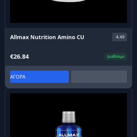
🍽️ Χορτοφάγους που λαμβάνουν χαμηλή ποσότητα L-
καρνιτίνης από τη διατροφή
Οδηγίες Χρήσης
15 ml ημερησίως,
30 λεπτά πριν την προπόνηση
Allmax Nutrition Amino CU
4.49
Σε μέρες χωρίς προπόνηση: το πρωί με άδειο
στομάχι
€26.84
Μπορεί να καταναλωθεί απευθείας ή αραιωμένο σε
Διαθέσιμο
νερό
Ανακινήστε καλά πριν τη χρήση
ΑΓΟΡΑ
Συμβουλές για Μέγιστα Αποτελέσματα
Συνδυάστε το με διατροφή υψηλή σε πρωτεΐνη και
χαμηλή σε επεξεργασμένους υδατάνθρακες
Κάντε
καρδιαγγειακή άσκηση
μετά τη λήψη για
μέγιστη καύση λίπους
Διατηρήστε σταθερή καθημερινή χρήση για
τουλάχιστον 4–6 εβδομάδες