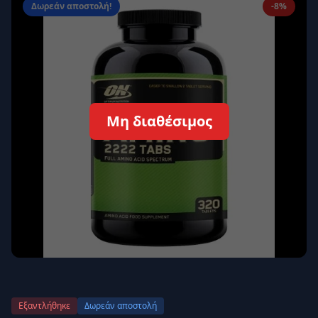
Δωρεάν αποστολή!
-8%
Απομνημόνευση
Ξεχάσατε τον κωδικό σας;
Σύνδεση
Δεν έχετε λογαριασμό;
Εγγραφείτε εδώ
Μη διαθέσιμος
Επιστροφή
Ασφαλής σύνδεση
Εξαντλήθηκε
Δωρεάν αποστολή