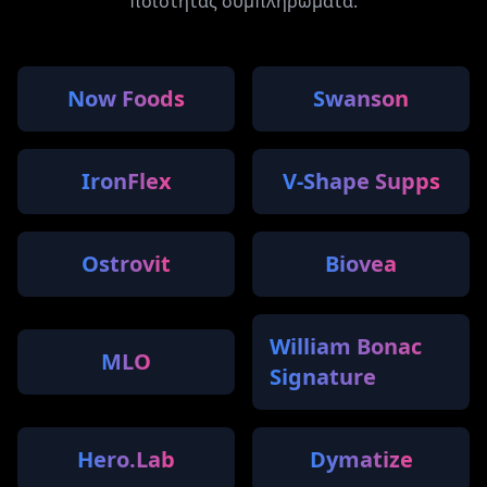
ποιότητας συμπληρώματα.
Now Foods
Swanson
IronFlex
V-Shape Supps
Ostrovit
Biovea
William Bonac
MLO
Signature
Hero.Lab
Dymatize