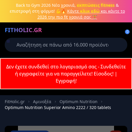
Μετάβαση στο κύριο περιεχόμενο
Back to Gym 2026
Νέα χρονιά,
εκπτώσεις fitness
&
επιστροφή στη φόρμα! 💪🔥
Κάντε
κλικ εδώ
και κάντε το
2026 την πιο fit χρονιά σας 🏋️
Δημιουργήστε λογαριασμό ή
FITHOLIC.GR
συνδεθείτε
0
Απαιτείται για την ολοκλήρωση της
παραγγελίας σας
Σύνδεση
Δεν έχετε συνδεθεί στο λογαριασμό σας - Συνδεθείτε
Εγγραφή
Πρωτεΐνες
Pre-Workout
Aμινοξέα
Καύση λίπους
ή εγγραφείτε για να παραγγείλετε!
Είσοδος!
|
Εγγραφή!
Email
FitHolic.gr
Aμινοξέα
Optimum Nutrition
Optimum Nutrition Superior Amino 2222 / 320 tablets
Κωδικός