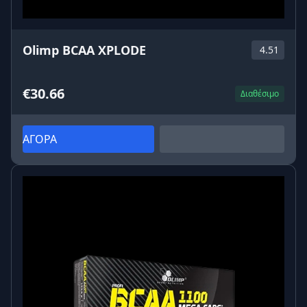
Olimp BCAA XPLODE
4.51
€30.66
Διαθέσιμο
ΑΓΟΡΑ