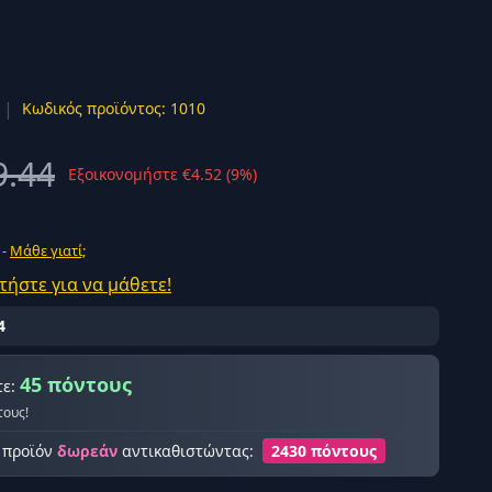
|
Κωδικός προϊόντος: 1010
ής σύνδεση
9.44
Εξοικονομήστε €4.52 (9%)
 -
Μάθε γιατί;
τήστε για να μάθετε!
4
45 πόντους
τε:
τους!
ο προϊόν
δωρεάν
αντικαθιστώντας:
2430 πόντους