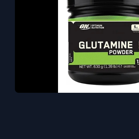
Όγκου
Διεγερτι
Τεστοστ
Επιστρ