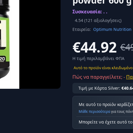
powder 600 g
Σύνδεση
Συσκευασία: . .
κά
Δεν έχετε λογαριασμό;
Εγγραφείτε εδώ
ερόνης
4.54
(
121
αξιολογήσεις)
Εταιρεία:
Optimum Nutrition
Προβολή όλων των αποτελεσμάτων
οφή
Ασφαλ
€44.92
€4
Η τιμή περιλαμβάνει ΦΠΑ
Αυτό το προϊόν είναι κλειδωμένο
Πώς να παραγγείλετε; -
Πα
Τιμή με Κάρτα Silver:
€40.6
Με αυτό το προϊόν κερδίζε
Μάθε περισσότερα
για τους πόν
Μπορείτε να έχετε αυτό τ