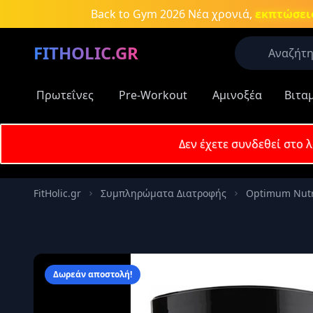
Μετάβαση στο κύριο περιεχόμενο
Back to Gym 2026
Νέα χρονιά,
εκπτώσεις
FITHOLIC.GR
Πρωτεΐνες
Pre-Workout
Αμινοξέα
Βιτα
Οι περισσό
Πρωτεΐνες
Δεν έχετε συνδεθεί στο 
Δημοφιλείς
Email
Πρωτεΐν
FitHolic.gr
Συμπληρώματα Διατροφής
Optimum Nutr
Aμινοξέ
Κωδικός
Νιτρικά
συμπλη
Καύση λ
Δωρεάν αποστολή!
Απομν
Κρεατίν
Αύξηση 