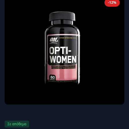
-12%
Απομνημόνευση
Ξεχάσατε τον κωδικό σας;
Σύνδεση
Δεν έχετε λογαριασμό;
Εγγραφείτε εδώ
Επιστροφή
Ασφαλής σύνδεση
Σε απόθεμα