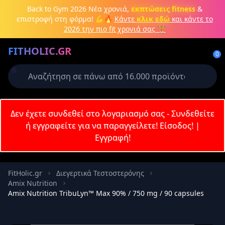
Μετάβαση στο κύριο περιεχόμενο
Back to Gym 2026
Νέα χρονιά,
εκπτώσεις fitness
&
επιστροφή στη φόρμα! 💪🔥
Κάντε
κλικ εδώ
και κάντε το
2026 την πιο fit χρονιά σας 🏋️
Δημιουργήστε λογαριασμό ή
FITHOLIC.GR
συνδεθείτε
0
Απαιτείται για την ολοκλήρωση της
παραγγελίας σας
Σύνδεση
Δεν έχετε συνδεθεί στο λογαριασμό σας - Συνδεθείτε
Εγγραφή
Πρωτεΐνες
Pre-Workout
Aμινοξέα
Καύση λίπους
ή εγγραφείτε για να παραγγείλετε!
Είσοδος!
|
Εγγραφή!
Email
FitHolic.gr
Διεγερτικά Τεστοστερόνης
Amix Nutrition
Κωδικός
Amix Nutrition TribuLyn™ Max 90% / 750 mg / 90 capsules