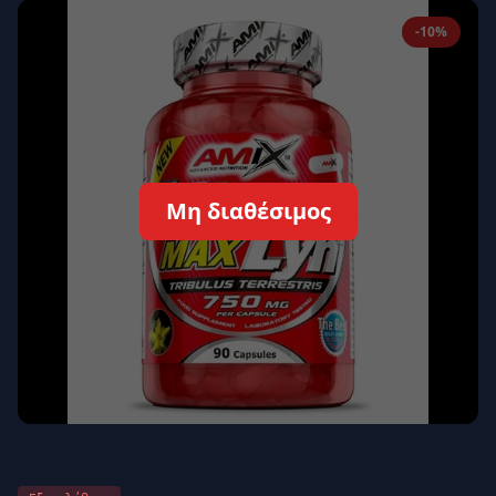
Απομνημόνευση
Ξεχάσατε τον κωδικό σας;
-10%
Σύνδεση
Δεν έχετε λογαριασμό;
Εγγραφείτε εδώ
Επιστροφή
Ασφαλής σύνδεση
Μη διαθέσιμος