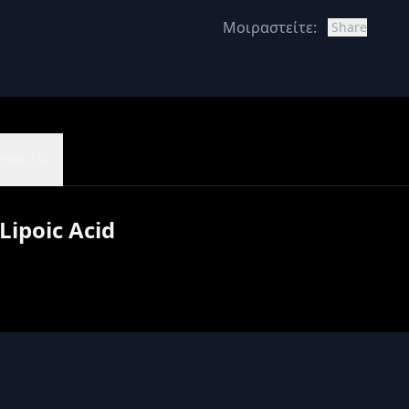
Μοιραστείτε:
Share
εις (6)
Lipoic Acid