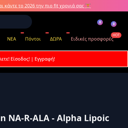
ι κάντε το 2026 την πιο fit χρονιά σας 🏋️
0
0
HOT
ΝΕΑ
Πόντοι
ΔΩΡΑ
Ειδικές προσφορές
λετε!
Είσοδος!
|
Εγγραφή!
όντων
n NA-R-ALA - Alpha Lipoic
κωδικό σας;