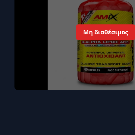
Όγκου
Διεγερτι
Τεστοστ
Μη διαθέσιμος
Επιστρ