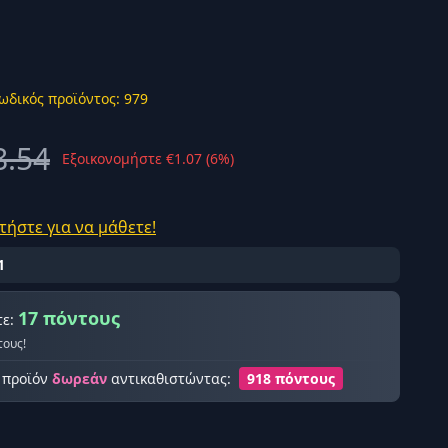
ωδικός προϊόντος: 979
ής σύνδεση
8.54
Εξοικονομήστε €1.07 (6%)
τήστε για να μάθετε!
1
17 πόντους
τε:
τους!
ο προϊόν
δωρεάν
αντικαθιστώντας:
918 πόντους