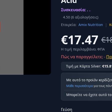
Acid
Σύνδεση
Συσκευασία: . .
κά
Δεν έχετε λογαριασμό;
Εγγραφείτε εδώ
ερόνης
4.50
(
6
αξιολογήσεις)
|
Εταιρεία:
Amix Nutrition
Κ
Προβολή όλων των αποτελεσμάτων
οφή
Ασφαλ
€17.47
€1
Η τιμή περιλαμβάνει ΦΠΑ
Πώς να παραγγείλετε; -
Πα
Τιμή με Κάρτα Silver:
€15.8
Με αυτό το προϊόν κερδίζε
Μάθε περισσότερα
για τους πόν
Μπορείτε να έχετε αυτό τ
Γεύση