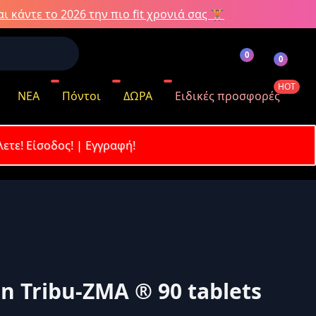
ι κάντε το 2026 την πιο fit χρονιά σας 🏋️
0
0
HOT
ΝΕΑ
Πόντοι
ΔΩΡΑ
Ειδικές προσφορές
λετε!
Είσοδος!
|
Εγγραφή!
όντων
n Tribu-ZMA ® 90 tablets
κωδικό σας;