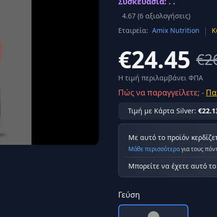
Συσκευασία: . .
Σύνδεση
4.67
(
6
αξιολογήσεις)
κά
|
Εταιρεία:
Amix Nutrition
Κ
Δεν έχετε λογαριασμό;
Εγγραφείτε εδώ
ερόνης
€24.45
€2
Προβολή όλων των αποτελεσμάτων
οφή
Ασφαλ
Η τιμή περιλαμβάνει ΦΠΑ
Πώς να παραγγείλετε; -
Πα
Τιμή με Κάρτα Silver:
€22.1
Με αυτό το προϊόν κερδίζε
Μάθε περισσότερα
για τους πόν
Μπορείτε να έχετε αυτό τ
Γεύση