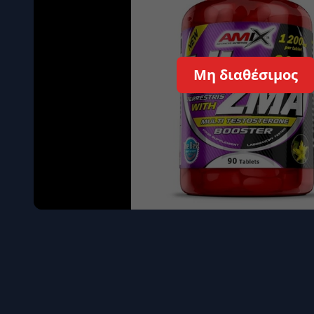
Όγκου
Διεγερτι
Τεστοστ
Μη διαθέσιμος
Επιστρ