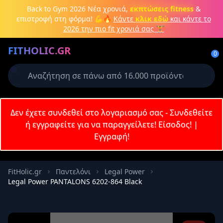
Μετάβαση στο κύριο περιεχόμενο
Back to Gym 2026
Νέα χρονιά,
εκπτώσεις fitness
&
επιστροφή στη φόρμα! 💪🔥
Κάντε
κλικ εδώ
και κάντε το
2026 την πιο fit χρονιά σας 🏋️
Δημιουργήστε λογαριασμό ή
FITHOLIC.GR
συνδεθείτε
0
Απαιτείται για την ολοκλήρωση της
παραγγελίας σας
Σύνδεση
Δεν έχετε συνδεθεί στο λογαριασμό σας - Συνδεθείτε
Εγγραφή
Πρωτεΐνες
Pre-Workout
Aμινοξέα
Καύση λίπους
ή εγγραφείτε για να παραγγείλετε!
Είσοδος!
|
Εγγραφή!
Email
FitHolic.gr
Παντελόνι
Legal Power
Legal Power PANTALONS 6202-864 Black
Κωδικός