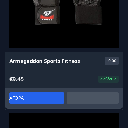
Armageddon Sports Fitness
0.00
€9.45
Διαθέσιμο
ΑΓΟΡΑ