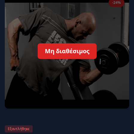
-24%
Απομνημόνευση
Ξεχάσατε τον κωδικό σας;
Σύνδεση
Δεν έχετε λογαριασμό;
Εγγραφείτε εδώ
Μη διαθέσιμος
Επιστροφή
Ασφαλής σύνδεση
Εξαντλήθηκε