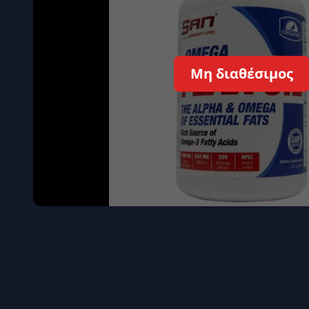
Όγκου
Διεγερτι
Τεστοστ
Μη διαθέσιμος
Επιστρ