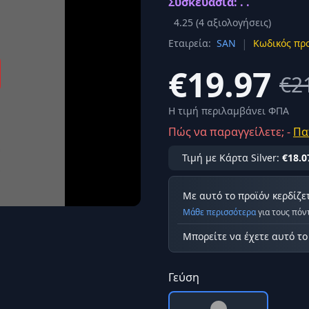
Συσκευασία: . .
Σύνδεση
4.25
(
4
αξιολογήσεις)
κά
|
Εταιρεία:
SAN
Κωδικός προ
Δεν έχετε λογαριασμό;
Εγγραφείτε εδώ
ερόνης
€19.97
€2
Προβολή όλων των αποτελεσμάτων
οφή
Ασφαλ
Η τιμή περιλαμβάνει ΦΠΑ
Πώς να παραγγείλετε; -
Πα
Τιμή με Κάρτα Silver:
€18.0
Με αυτό το προϊόν κερδίζε
Μάθε περισσότερα
για τους πόν
Μπορείτε να έχετε αυτό τ
Γεύση