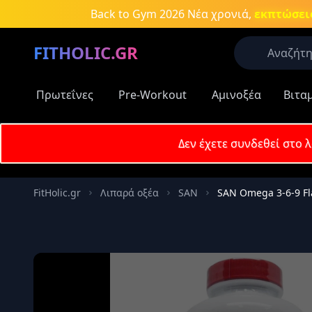
Μετάβαση στο κύριο περιεχόμενο
Back to Gym 2026
Νέα χρονιά,
εκπτώσεις
FITHOLIC.GR
Πρωτεΐνες
Pre-Workout
Αμινοξέα
Βιτα
Οι περισσό
Πρωτεΐνες
Δεν έχετε συνδεθεί στο 
Δημοφιλείς
Email
Πρωτεΐν
FitHolic.gr
Λιπαρά οξέα
SAN
SAN Omega 3-6-9 Fla
Aμινοξέ
Κωδικός
Νιτρικά
συμπλη
Καύση λ
Απομν
Κρεατίν
Αύξηση 