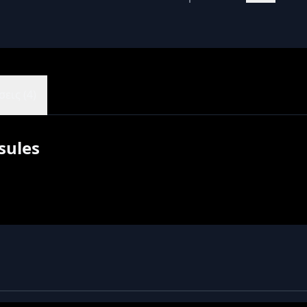
εις (4)
sules