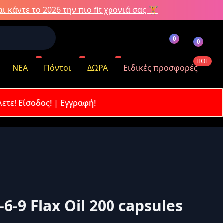
ι κάντε το 2026 την πιο fit χρονιά σας 🏋️
0
0
HOT
ΝΕΑ
Πόντοι
ΔΩΡΑ
Ειδικές προσφορές
λετε!
Είσοδος!
|
Εγγραφή!
όντων
-9 Flax Oil 200 capsules
κωδικό σας;