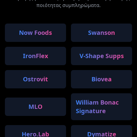
ποιότητας συμπληρώματα.
Now Foods
Swanson
IronFlex
V-Shape Supps
Ostrovit
Biovea
William Bonac
MLO
Signature
Hero.Lab
Dymatize