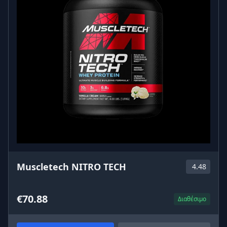
μορφής.
Το προϊόν συμπληρώνεται με βιταμίνη Β6, η οποία
συμβάλλει στο φυσιολογικό μεταβολισμό των
πρωτεϊνών και του γλυκογόνου και στο γενικότερο
φυσιολογικό μεταβολισμό.
ΓΙΑ ΠΟΙΟΝ ΕΊΝΑΙ ΚΑΤΆΛΛΗΛΟ ΤΟ ULTRA WHEY
COMPLEX;
Το Ultra Whey COMPLEX® είναι ιδανικό για όσους
αναζητούν μια εναλλακτική πηγή πρωτεΐνης για την
υποστήριξη της ανάπτυξης και της διατήρησης της
άλιπης μάζας και για όσους αναζητούν εξαιρετική
γεύση.
Muscletech NITRO TECH
4.48
ΙΔΙΌΤΗΤΕΣ ΚΑΙ ΟΦΈΛΗ ΤΟΥ YAMAMOTO®
NUTRITION ULTRA WHEY COMPLEX
€70.88
Διαθέσιμο
Πρωτεΐνη υψηλής βιολογικής αξίας με γρήγορη
απελευθέρωση αμινοξέων