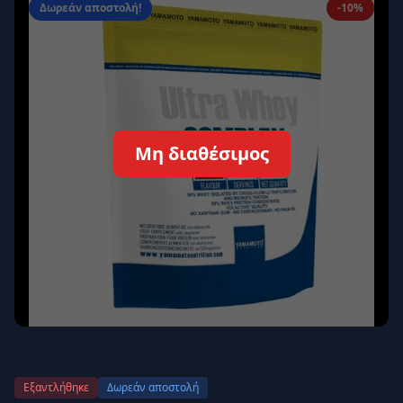
Δωρεάν αποστολή!
-10%
Απομνημόνευση
Ξεχάσατε τον κωδικό σας;
Σύνδεση
Δεν έχετε λογαριασμό;
Εγγραφείτε εδώ
Μη διαθέσιμος
Επιστροφή
Ασφαλής σύνδεση
Εξαντλήθηκε
Δωρεάν αποστολή