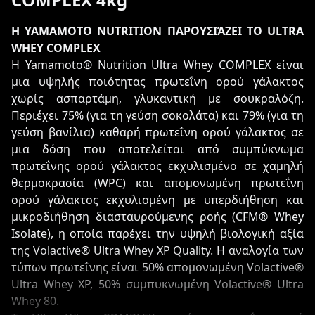
Η YAMAMOTO NUTRITION ΠΑΡΟΥΣΙΆΖΕΙ ΤΟ ULTRA
WHEY COMPLEX
Η Yamamoto® Nutrition Ultra Whey COMPLEX είναι
μια υψηλής ποιότητας πρωτεΐνη ορού γάλακτος
χωρίς ασπαρτάμη, γλυκαντική με σουκραλόζη.
Περιέχει 75% (για τη γεύση σοκολάτα) και 79% (για τη
γεύση βανίλια) καθαρή πρωτεΐνη ορού γάλακτος σε
μια δόση που αποτελείται από συμπύκνωμα
πρωτεΐνης ορού γάλακτος εκχυλισμένο σε χαμηλή
θερμοκρασία (WPC) και απομονωμένη πρωτεΐνη
ορού γάλακτος εκχυλισμένη με υπερδιήθηση και
μικροδιήθηση διασταυρούμενης ροής (CFM® Whey
Isolate), η οποία παρέχει την υψηλή βιολογική αξία
της Volactive® Ultra Whey XP Quality. Η αναλογία των
τύπων πρωτεΐνης είναι 50% απομονωμένη Volactive®
Ultra Whey XP, 50% συμπυκνωμένη Volactive® Ultra
Whey 80.