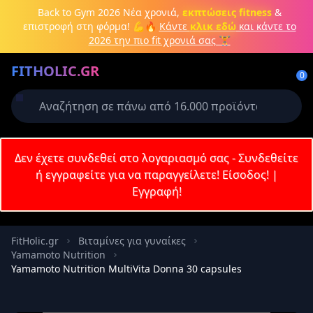
Μετάβαση στο κύριο περιεχόμενο
Back to Gym 2026
Νέα χρονιά,
εκπτώσεις fitness
&
επιστροφή στη φόρμα! 💪🔥
Κάντε
κλικ εδώ
και κάντε το
2026 την πιο fit χρονιά σας 🏋️
Δημιουργήστε λογαριασμό ή
FITHOLIC.GR
συνδεθείτε
0
Απαιτείται για την ολοκλήρωση της
παραγγελίας σας
Σύνδεση
Δεν έχετε συνδεθεί στο λογαριασμό σας - Συνδεθείτε
Εγγραφή
Πρωτεΐνες
Pre-Workout
Aμινοξέα
Καύση λίπους
ή εγγραφείτε για να παραγγείλετε!
Είσοδος!
|
Εγγραφή!
Email
FitHolic.gr
Βιταμίνες για γυναίκες
Yamamoto Nutrition
Κωδικός
Yamamoto Nutrition MultiVita Donna 30 capsules