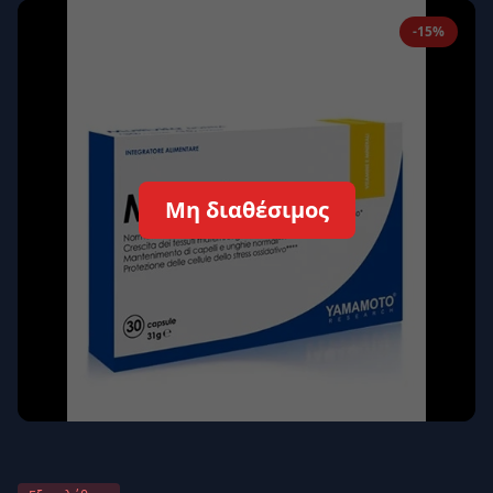
Απομνημόνευση
Ξεχάσατε τον κωδικό σας;
-15%
Σύνδεση
Δεν έχετε λογαριασμό;
Εγγραφείτε εδώ
Επιστροφή
Ασφαλής σύνδεση
Μη διαθέσιμος