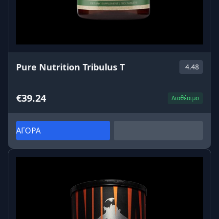
Pure Nutrition Tribulus T
4.48
€39.24
Διαθέσιμο
ΑΓΟΡΑ