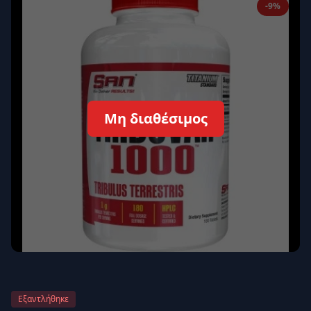
-9%
Απομνημόνευση
Ξεχάσατε τον κωδικό σας;
Σύνδεση
Δεν έχετε λογαριασμό;
Εγγραφείτε εδώ
Μη διαθέσιμος
Επιστροφή
Ασφαλής σύνδεση
Εξαντλήθηκε