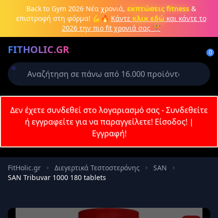
Μετάβαση στο κύριο περιεχόμενο
Back to Gym 2026
Νέα χρονιά,
εκπτώσεις fitness
&
επιστροφή στη φόρμα! 💪🔥
Κάντε
κλικ εδώ
και κάντε το
2026 την πιο fit χρονιά σας 🏋️
Δημιουργήστε λογαριασμό ή
FITHOLIC.GR
συνδεθείτε
0
Απαιτείται για την ολοκλήρωση της
παραγγελίας σας
Σύνδεση
Δεν έχετε συνδεθεί στο λογαριασμό σας - Συνδεθείτε
Εγγραφή
Πρωτεΐνες
Pre-Workout
Aμινοξέα
Καύση λίπους
ή εγγραφείτε για να παραγγείλετε!
Είσοδος!
|
Εγγραφή!
Email
FitHolic.gr
Διεγερτικά Τεστοστερόνης
SAN
SAN Tribuvar 1000 180 tablets
Κωδικός