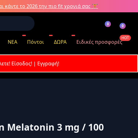
ι κάντε το 2026 την πιο fit χρονιά σας 🏋️
0
0
HOT
ΝΕΑ
Πόντοι
ΔΩΡΑ
Ειδικές προσφορές
λετε!
Είσοδος!
|
Εγγραφή!
όντων
n Melatonin 3 mg / 100
κωδικό σας;