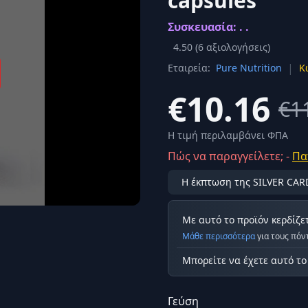
capsules
Σύνδεση
Συσκευασία: . .
κά
Δεν έχετε λογαριασμό;
Εγγραφείτε εδώ
ερόνης
4.50
(
6
αξιολογήσεις)
|
Εταιρεία:
Pure Nutrition
Κ
Προβολή όλων των αποτελεσμάτων
οφή
Ασφαλ
€10.16
€1
Η τιμή περιλαμβάνει ΦΠΑ
Πώς να παραγγείλετε; -
Πα
Η έκπτωση της SILVER CAR
Με αυτό το προϊόν κερδίζε
Μάθε περισσότερα
για τους πόν
Μπορείτε να έχετε αυτό τ
Γεύση