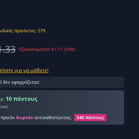
ωδικός προϊόντος: 579
ής σύνδεση
1.33
Εξοικονομήστε €1.17 (10%)
τήστε για να μάθετε!
D δεν εφαρμόζεται!
10 πόντους
τε:
τους!
ο προϊόν
δωρεάν
αντικαθιστώντας:
540 πόντους