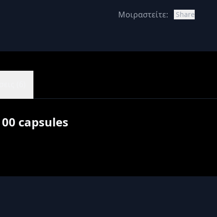
Μοιραστείτε:
Share
εις (6)
100 capsules