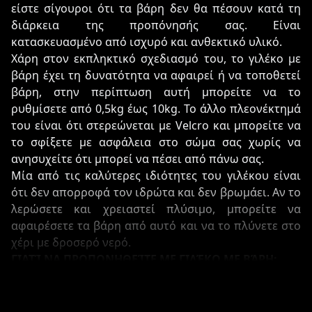
είστε σίγουροι ότι τα βάρη δεν θα πέσουν κατά τη
διάρκεια της προπόνησής σας. Είναι
κατασκευασμένο από ισχυρό και ανθεκτικό υλικό.
Χάρη στον εκπληκτικό σχεδιασμό του, το γιλέκο με
βάρη έχει τη δυνατότητα να αφαιρεί ή να τοποθετεί
βάρη, στην περίπτωση αυτή μπορείτε να το
ρυθμίσετε από 0,5kg έως 10kg. Το άλλο πλεονέκτημά
του είναι ότι στερεώνεται με Velcro και μπορείτε να
το σφίξετε με ασφάλεια στο σώμα σας χωρίς να
ανησυχείτε ότι μπορεί να πέσει από πάνω σας.
Μία από τις καλύτερες ιδιότητες του γιλέκου είναι
ότι δεν απορροφά τον ιδρώτα και δεν βρωμάει. Αν το
λερώσετε και χρειαστεί πλύσιμο, μπορείτε να
αφαιρέσετε τα βάρη από αυτό και να το πλύνετε στο
χέρι με δροσερό νερό.
ΓΙΑΤΊ ΝΑ ΠΡΟΠΟΝΗΘΕΊΤΕ ΜΕ ΓΙΛΈΚΟ ΜΕ ΒΆΡΗ;
Ένα ζυγισμένο γιλέκο μπορεί να χρησιμοποιηθεί για
όλους τους τομείς προπόνησης. Έχει μια σειρά από
οφέλη που θα σας βοηθήσουν μόνο να επιτύχετε