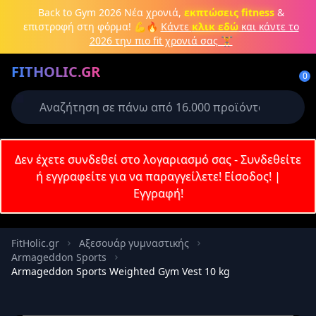
Μετάβαση στο κύριο περιεχόμενο
Back to Gym 2026
Νέα χρονιά,
εκπτώσεις fitness
&
επιστροφή στη φόρμα! 💪🔥
Κάντε
κλικ εδώ
και κάντε το
2026 την πιο fit χρονιά σας 🏋️
Δημιουργήστε λογαριασμό ή
FITHOLIC.GR
συνδεθείτε
0
Απαιτείται για την ολοκλήρωση της
παραγγελίας σας
Σύνδεση
Δεν έχετε συνδεθεί στο λογαριασμό σας - Συνδεθείτε
Εγγραφή
Πρωτεΐνες
Pre-Workout
Aμινοξέα
Καύση λίπους
ή εγγραφείτε για να παραγγείλετε!
Είσοδος!
|
Εγγραφή!
Email
FitHolic.gr
Αξεσουάρ γυμναστικής
Armageddon Sports
Κωδικός
Armageddon Sports Weighted Gym Vest 10 kg