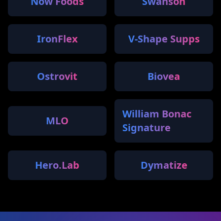
Now Foods
Swanson
IronFlex
V-Shape Supps
Ostrovit
Biovea
William Bonac
MLO
Signature
Hero.Lab
Dymatize