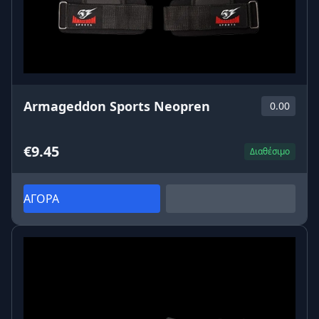
Armageddon Sports Neopren
0.00
€9.45
Διαθέσιμο
ΑΓΟΡΑ