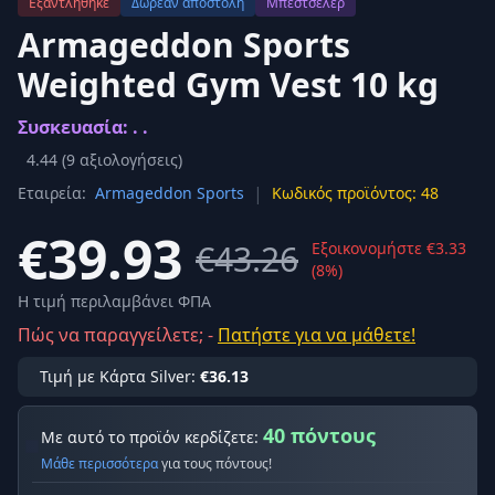
Εξαντλήθηκε
Δωρεάν αποστολή
Μπεστσέλερ
Armageddon Sports
Weighted Gym Vest 10 kg
Συσκευασία: . .
4.44
(
9
αξιολογήσεις)
|
Εταιρεία:
Armageddon Sports
Κωδικός προϊόντος: 48
€39.93
€43.26
Εξοικονομήστε €3.33
(8%)
Η τιμή περιλαμβάνει ΦΠΑ
Πώς να παραγγείλετε; -
Πατήστε για να μάθετε!
Τιμή με Κάρτα Silver:
€36.13
40 πόντους
Με αυτό το προϊόν κερδίζετε:
Μάθε περισσότερα
για τους πόντους!