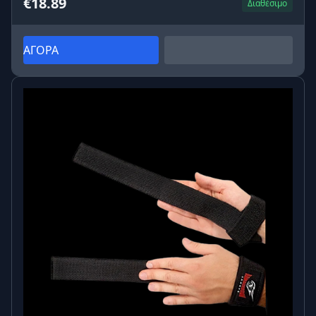
€18.89
Διαθέσιμο
προπόνηση πιο έντονη και αυξάνει το αποτέλεσμα
της προπόνησης. Αυτό σημαίνει ότι καίμε
περισσότερο λίπος, διεγείρουμε την ανάπτυξη των
ΑΓΟΡΑ
μυών και αυξάνουμε την αντοχή μας.
Όταν φοράμε το γιλέκο κατά τη διάρκεια ενός
περιπάτου, βελτιώνουμε επίσης την αερόβια φυσική
μας κατάσταση και ενισχύουμε το μεταβολισμό μας.
Το γιλέκο γυμναστικής προσφέρει επίσης ένα
επιπλέον κίνητρο για άσκηση και διαφοροποιεί τις
αθλητικές μας δραστηριότητες. Τα διάφορα
αξεσουάρ γυμναστικής είναι ένας πολύ καλός τρόπος
για να μην αφήσουμε τη ρουτίνα να μας στερήσει την
απόλαυση των σπορ.
Εάν χρησιμοποιείτε ένα γιλέκο για προπονήσεις,
εξοικονομείτε χρόνο επειδή η ένταση σας επιτρέπει
να επιτύχετε τα ίδια αποτελέσματα γρηγορότερα.
Είναι επίσης καλή ιδέα να πάρετε μαζί σας το γιλέκο
με τα βάρη κατά τη διάρκεια της πεζοπορίας σας στα