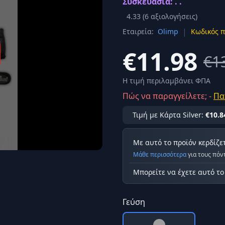
Συσκευασία: . .
Σύνδεση
4.33
(
6
αξιολογήσεις)
κά
|
Εταιρεία:
Olimp
Κωδικός π
Δεν έχετε λογαριασμό;
Εγγραφείτε εδώ
ερόνης
€11.98
€1
Προβολή όλων των αποτελεσμάτων
οφή
Ασφαλ
Η τιμή περιλαμβάνει ΦΠΑ
Πώς να παραγγείλετε; -
Πα
Τιμή με Κάρτα Silver:
€10.8
Με αυτό το προϊόν κερδίζε
Μάθε περισσότερα
για τους πόν
Μπορείτε να έχετε αυτό τ
Γεύση