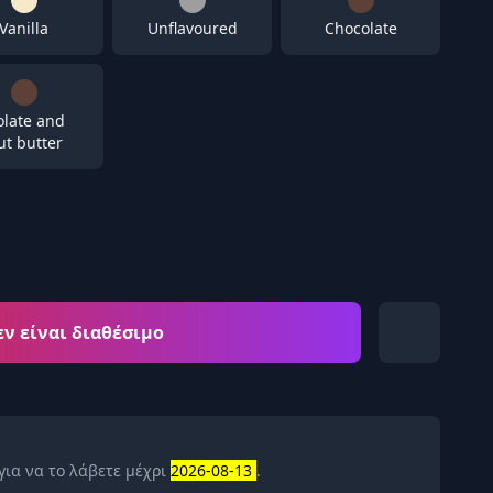
Vanilla
Unflavoured
Chocolate
late and
t butter
εν είναι διαθέσιμο
για να το λάβετε μέχρι
2026-08-13
.