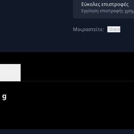
Εύκολες επιστροφές
Εγγύηση επιστροφής χρημ
Μοιραστείτε:
Share
εις (3)
 g