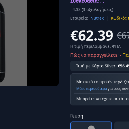
Συσκευασία: . .
Σύνδεση
4.33
(
3
αξιολογήσεις)
κά
|
Εταιρεία:
Nutrex
Κωδικός 
Δεν έχετε λογαριασμό;
Εγγραφείτε εδώ
ερόνης
€62.39
€6
Προβολή όλων των αποτελεσμάτων
οφή
Ασφαλ
Η τιμή περιλαμβάνει ΦΠΑ
Πώς να παραγγείλετε; -
Πα
Τιμή με Κάρτα Silver:
€56.4
Με αυτό το προϊόν κερδίζε
Μάθε περισσότερα
για τους πόν
Μπορείτε να έχετε αυτό τ
Γεύση