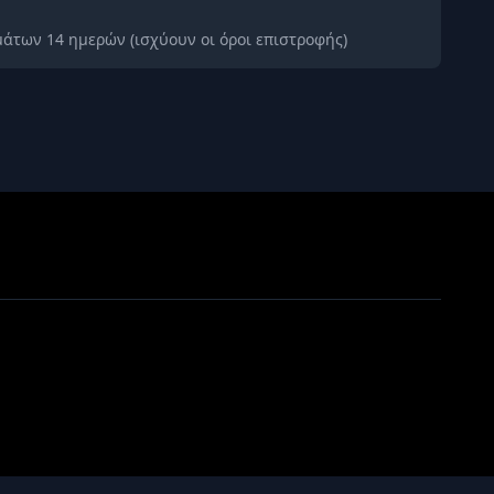
άτων 14 ημερών (ισχύουν οι όροι επιστροφής)