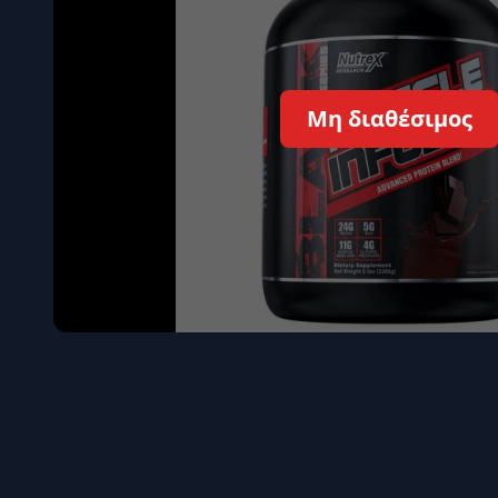
Όγκου
Διεγερτι
Τεστοστ
Μη διαθέσιμος
Επιστρ