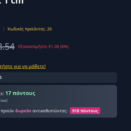
x 1 cm
|
s
Κωδικός προϊόντος: 26
ής σύνδεση
8.54
Εξοικονομήστε €1.08 (6%)
τήστε για να μάθετε!
0
17 πόντους
τε:
τους!
ο προϊόν
δωρεάν
αντικαθιστώντας:
918 πόντους