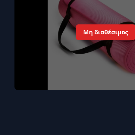
Όγκου
Διεγερτι
Τεστοστ
Μη διαθέσιμος
Επιστρ