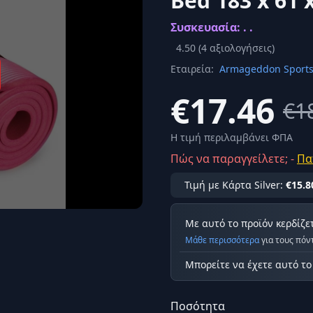
Bed 183 x 61 
Σύνδεση
Συσκευασία: . .
κά
Δεν έχετε λογαριασμό;
Εγγραφείτε εδώ
ερόνης
4.50
(
4
αξιολογήσεις)
Εταιρεία:
Armageddon Sport
Προβολή όλων των αποτελεσμάτων
οφή
Ασφαλ
€17.46
€1
Η τιμή περιλαμβάνει ΦΠΑ
Πώς να παραγγείλετε; -
Πα
Τιμή με Κάρτα Silver:
€15.8
Με αυτό το προϊόν κερδίζε
Μάθε περισσότερα
για τους πόν
Μπορείτε να έχετε αυτό τ
Ποσότητα