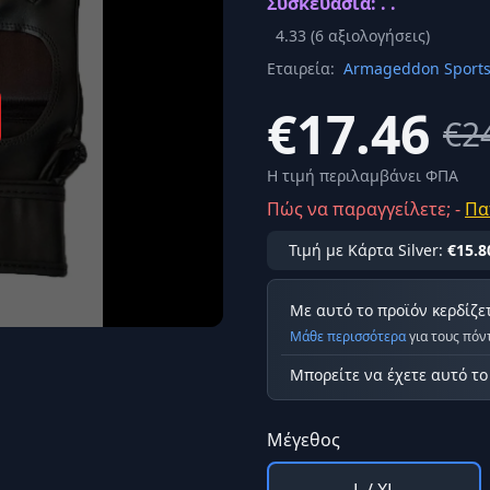
Συσκευασία: . .
Σύνδεση
4.33
(
6
αξιολογήσεις)
κά
Εταιρεία:
Armageddon Sport
Δεν έχετε λογαριασμό;
Εγγραφείτε εδώ
ερόνης
€17.46
€2
Προβολή όλων των αποτελεσμάτων
οφή
Ασφαλ
Η τιμή περιλαμβάνει ΦΠΑ
Πώς να παραγγείλετε; -
Πα
Τιμή με Κάρτα Silver:
€15.8
Με αυτό το προϊόν κερδίζε
Μάθε περισσότερα
για τους πόν
Μπορείτε να έχετε αυτό τ
Μέγεθος