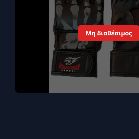
Όγκου
Διεγερτι
Τεστοστ
Μη διαθέσιμος
Επιστρ