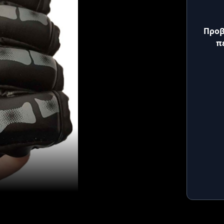
Προβ
π