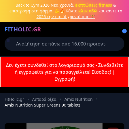
Μετάβαση στο κύριο περιεχόμενο
Back to Gym 2026
Νέα χρονιά,
εκπτώσεις fitness
&
επιστροφή στη φόρμα! 💪🔥
Κάντε
κλικ εδώ
και κάντε το
2026 την πιο fit χρονιά σας 🏋️
Δημιουργήστε λογαριασμό ή
FITHOLIC.GR
συνδεθείτε
0
Απαιτείται για την ολοκλήρωση της
παραγγελίας σας
Σύνδεση
Δεν έχετε συνδεθεί στο λογαριασμό σας - Συνδεθείτε
Εγγραφή
Πρωτεΐνες
Pre-Workout
Aμινοξέα
Καύση λίπους
ή εγγραφείτε για να παραγγείλετε!
Είσοδος!
|
Εγγραφή!
Email
FitHolic.gr
Λιπαρά οξέα
Amix Nutrition
Amix Nutrition Super Greens 90 tablets
Κωδικός