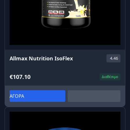
Allmax Nutrition IsoFlex
4.46
€107.10
Διαθέσιμο
ΑΓΟΡΑ