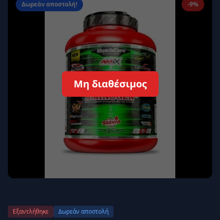
Δωρεάν αποστολή!
-9%
Απομνημόνευση
Ξεχάσατε τον κωδικό σας;
Σύνδεση
Δεν έχετε λογαριασμό;
Εγγραφείτε εδώ
Μη διαθέσιμος
Επιστροφή
Ασφαλής σύνδεση
Εξαντλήθηκε
Δωρεάν αποστολή