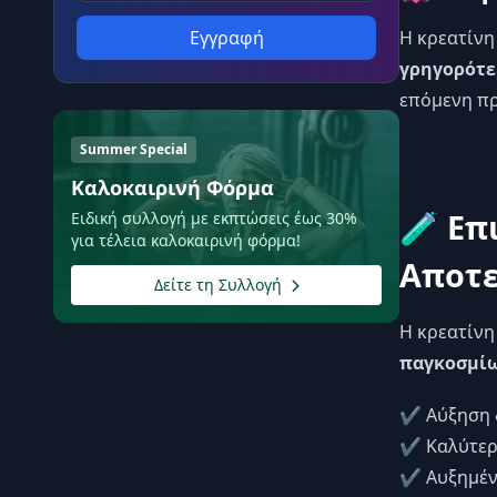
Η κρεατίνη
Εγγραφή
γρηγορότε
επόμενη π
Summer Special
Καλοκαιρινή Φόρμα
🧪 Επ
Ειδική συλλογή με εκπτώσεις έως 30%
για τέλεια καλοκαιρινή φόρμα!
Αποτε
Δείτε τη Συλλογή
Η κρεατίνη
παγκοσμί
✔️ Αύξηση 
✔️ Καλύτερ
✔️ Αυξημέν