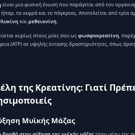
η
είναι μια φυσική ένωση που παράγεται από τον οργανισ
 ήπαρ, τα νεφρά και το πάγκρεας. Αποτελείται από τρία α
γλυκίνη
και
μεθειονίνη
.
ύεται κυρίως στους μύες σου ως
φωσφοκρεατίνη
, παρέ
γεια (ATP) σε υψηλής έντασης δραστηριότητες, όπως άρσ
λη της Κρεατίνης: Γιατί Πρέπε
ησιμοποιείς
Αύξηση Μυϊκής Μάζας
 βοηθά στην αύξηση της μυϊκής μάζας
τόσο μέσω της α