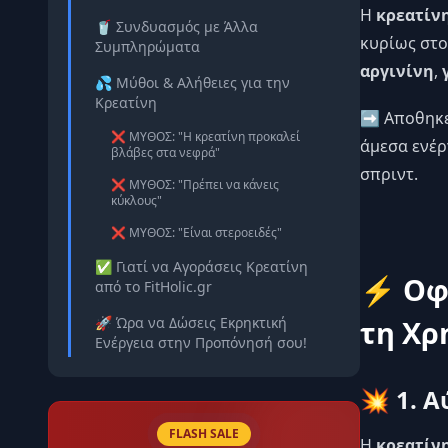
Η
κρεατίν
🥤 Συνδυασμός με Άλλα
κυρίως στο
Συμπληρώματα
αργινίνη
,
💦 Μύθοι & Αλήθειες για την
Κρεατίνη
➡️ Αποθηκε
❌ ΜΥΘΟΣ: "Η κρεατίνη προκαλεί
άμεσα ενέρ
βλάβες στα νεφρά"
σπριντ.
❌ ΜΥΘΟΣ: "Πρέπει να κάνεις
κύκλους"
❌ ΜΥΘΟΣ: "Είναι στεροειδές"
✅ Γιατί να Αγοράσεις Κρεατίνη
⚡ Οφέ
από το FitHolic.gr
τη Χρ
🚀 Ώρα να Δώσεις Εκρηκτική
Ενέργεια στην Προπόνησή σου!
💥 1. 
FLASH SALE
Η
κρεατίνη