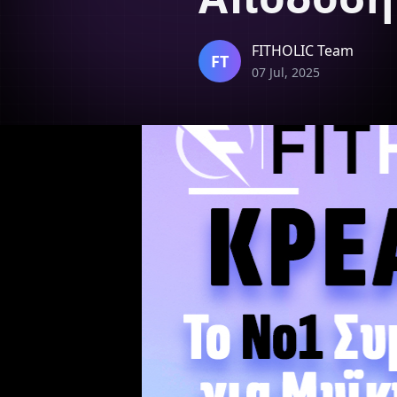
Όγκου
Διεγερτι
FITHOLIC Team
FT
Τεστοστ
07 Jul, 2025