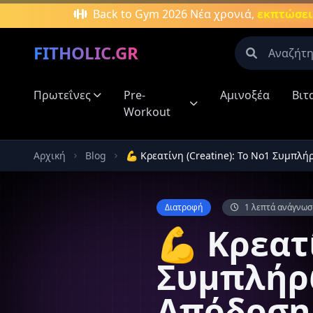
Μετάβαση στο κύριο περιεχόμενο
Back to Gym 2026
Νέα χρονιά,
εκπτώσεις
FITHOLIC.GR
Πρωτεΐνες
Pre-
Αμινοξέα
Βιτ
Οι περισσό
Workout
Πρωτεΐνες
Αρχική
Blog
💪 Κρεατίνη (Creatine): Το Νο1 Συμπλ
Δημοφιλείς
Πρωτεΐν
Aμινοξέ
Διατροφή
1 λεπτά ανάγνωσ
💪 Κρεατί
Νιτρικά
συμπλη
Συμπλήρ
Καύση λ
Κρεατίν
Απόδοση
Αύξηση 