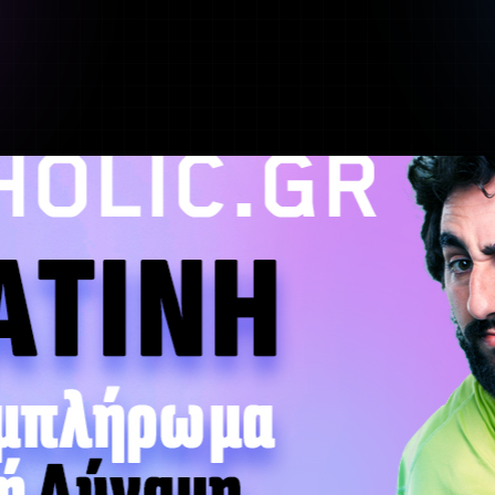
κά
ερόνης
Προβολή όλων των αποτελεσμάτων