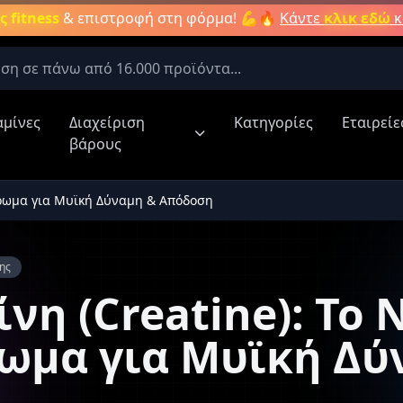
 fitness
& επιστροφή στη φόρμα! 💪🔥
Κάντε
κλικ εδώ
κ
αμίνες
Διαχείριση
Κατηγορίες
Εταιρείε
τερες έψαχναν για:
βάρους
Aμινοξέα
Νιτρικά συμπληρώματα
Καύση λίπους
Κρεατίνη
ήρωμα για Μυϊκή Δύναμη & Απόδοση
 Κατηγορίες:
Αποτελέσματα Προϊόντων:
ες
α
ης
νη (Creatine): Το 
Πληκτρολογήστε για αναζήτηση προϊ
ρώματα
ωμα για Μυϊκή Δύ
ίπους
η
Βάρους /