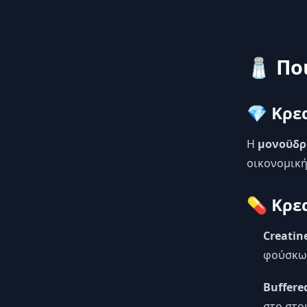
🧂 Πο
💎 Κρε
Η
μονοϋδρ
οικονομική
💊 Κρε
Creatin
φούσκω
Buffered
στο στο