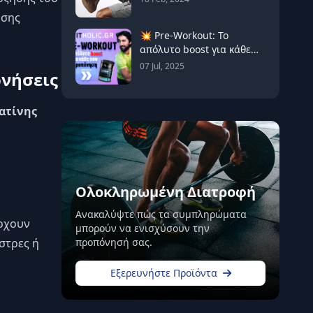
ησης
💥 Pre-Workout: Το
απόλυτο boost για κάθε
σου προπόνηση! 💪
07 Jul, 2025
ονήσεις
ατίνης
Ολοκληρωμένη Διατροφή
Ανακαλύψτε πώς τα συμπληρώματα
άρχουν
μπορούν να ενισχύσουν την
προπόνησή σας.
 στρες ή
Εξερευνήστε Προϊόντα