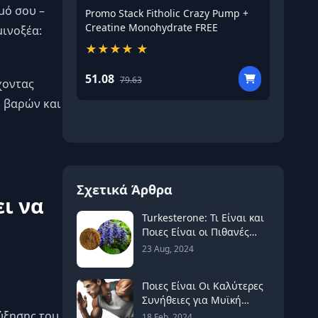
μό σου –
Promo Stack Fitholic Crazy Pump +
Promo St
Creatine Monohydrate FREE
Black D
μινοξέα:
★★★★
★
★★★
51.08
55.23
79.63
1
χοντας
η βαρών και
Σχετικά Άρθρα
ι να
Turkesterone: Τι Είναι και
Ποιες Είναι οι Πιθανές
Παρενέργειες;
23 Aug, 2024
Ποιες Είναι Οι Καλύτερες
Συνήθειες για Μυϊκή
Ανάπτυξη;
ύξησης του
18 Feb, 2024