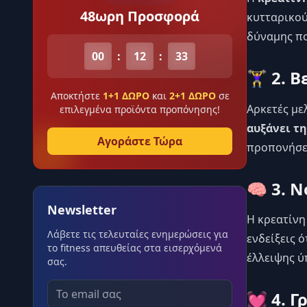
48ωρη Προσφορά
κυτταρικού
δύναμης πο
00
:
12
:
33
🏋️‍♀️ 
Αποκτήστε
1+1 ΔΩΡΟ
και
2+1 ΔΩΡΟ
σε
Αρκετές μελ
επιλεγμένα προϊόντα προπόνησης!
αυξάνει τ
Αγοράστε Τώρα
προπονήσε
🧠 3. 
Newsletter
Η κρεατίνη
Λάβετε τις τελευταίες ενημερώσεις για
ενδείξεις 
το fitness απευθείας στα εισερχόμενά
έλλειψης ύ
σας.
💓 4. 