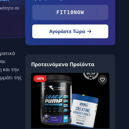
κότητα σε
FIT10NOW
Αγοράστε Τώρα
σματικά
σαι
Προτεινόμενα Προϊόντα
η και την
ομμάτι της
-36%
-45%