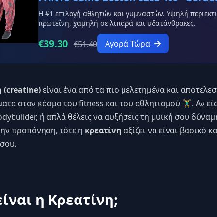
Η #1 επιλογή αθλητών και γυμναστών. Υψηλή περιεκτι
πρωτεΐνη, χαμηλή σε λιπαρά και υδατάνθρακες.
€39.30
Αγορά Τώρα
€51.40
 (creatine)
είναι ένα από τα πιο μελετημένα και αποτελε
α στον κόσμο του fitness και του αθλητισμού 🏋️‍♂️. Αν εί
odybuilder, ή απλά θέλεις να αυξήσεις τη μυϊκή σου δύναμ
την προπόνηση, τότε η
κρεατίνη
αξίζει να είναι βασικό κ
σου.
είναι η Κρεατίνη;