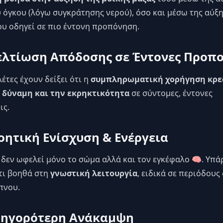
 όγκου (λόγω συγκράτησης νερού), όσο και μέσω της αύξ
υ οδηγεί σε πιο έντονη προπόνηση.
2. Βελτίωση Απόδοσης σε Έντονες Προπ
έτες έχουν δείξει ότι η
συμπληρωματική χορήγηση κρε
η δύναμη και την εκρηκτικότητα
σε σύντομες, έντονες
ις.
Νοητική Ενίσχυση & Ενέργεια
 δεν ωφελεί μόνο το σώμα αλλά και τον εγκέφαλο 🧠. Υπ
ότι βοηθά στη
γνωστική λειτουργία
, ειδικά σε περιόδους
πνου.
Γρηγορότερη Ανάκαμψη