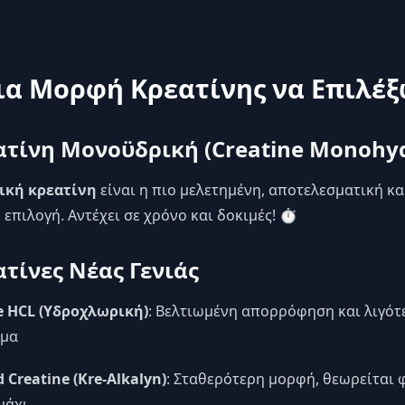
ια Μορφή Κρεατίνης να Επιλέξ
ατίνη Μονοϋδρική (Creatine Monohyd
ική κρεατίνη
είναι η πιο μελετημένη, αποτελεσματική κα
 επιλογή. Αντέχει σε χρόνο και δοκιμές! ⏱️
ατίνες Νέας Γενιάς
e HCL (Υδροχλωρική)
: Βελτιωμένη απορρόφηση και λιγότ
μα
 Creatine (Kre-Alkalyn)
: Σταθερότερη μορφή, θεωρείται 
μάχι