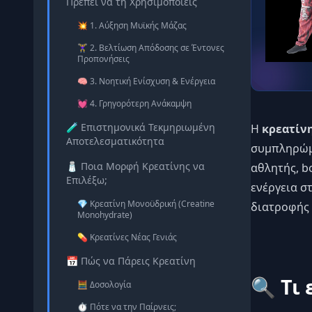
Πρέπει να τη Χρησιμοποιείς
💥 1. Αύξηση Μυϊκής Μάζας
🏋️‍♀️ 2. Βελτίωση Απόδοσης σε Έντονες
Προπονήσεις
🧠 3. Νοητική Ενίσχυση & Ενέργεια
💓 4. Γρηγορότερη Ανάκαμψη
🧪 Επιστημονικά Τεκμηριωμένη
Η
κρεατίνη
Αποτελεσματικότητα
συμπληρώματ
🧂 Ποια Μορφή Κρεατίνης να
αθλητής, b
Επιλέξω;
ενέργεια σ
💎 Κρεατίνη Μονοϋδρική (Creatine
διατροφής 
Monohydrate)
💊 Κρεατίνες Νέας Γενιάς
📅 Πώς να Πάρεις Κρεατίνη
🔍 Τι 
🧮 Δοσολογία
⏱️ Πότε να την Παίρνεις;