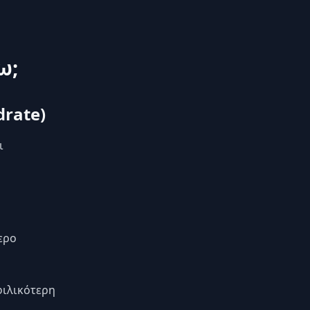
ω;
rate)
ι
ερο
φιλικότερη