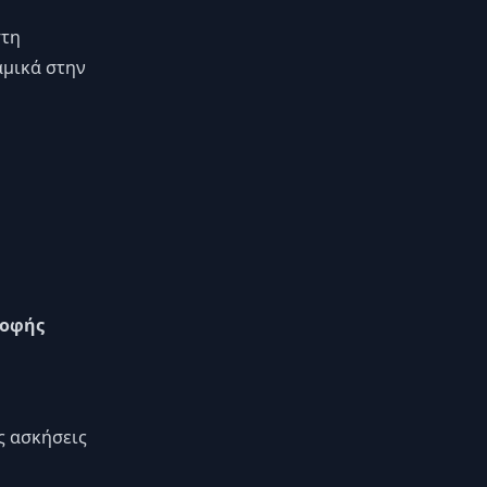
στη
αμικά στην
ροφής
ς ασκήσεις