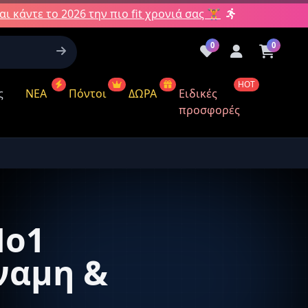
αι κάντε το 2026 την πιο fit χρονιά σας 🏋️
0
0
HOT
ς
ΝΕΑ
Πόντοι
ΔΩΡΑ
Ειδικές
προσφορές
Νο1
όντων
ναμη &