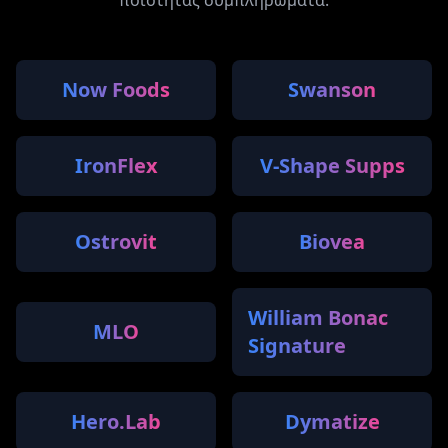
Now Foods
Swanson
IronFlex
V-Shape Supps
Ostrovit
Biovea
William Bonac
MLO
Signature
Hero.Lab
Dymatize