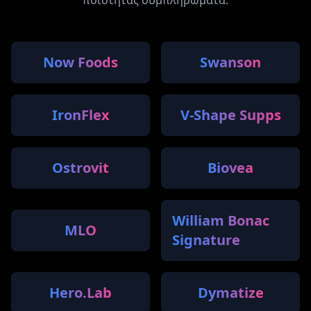
Now Foods
Swanson
IronFlex
V-Shape Supps
Ostrovit
Biovea
William Bonac
MLO
Signature
Hero.Lab
Dymatize