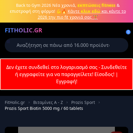
Μετάβαση στο κύριο περιεχόμενο
Back to Gym 2026
Νέα χρονιά,
εκπτώσεις fitness
&
επιστροφή στη φόρμα! 💪🔥
Κάντε
κλικ εδώ
και κάντε το
2026 την πιο fit χρονιά σας 🏋️
Δημιουργήστε λογαριασμό ή
FITHOLIC.GR
συνδεθείτε
0
Απαιτείται για την ολοκλήρωση της
παραγγελίας σας
Σύνδεση
Δεν έχετε συνδεθεί στο λογαριασμό σας - Συνδεθείτε
Εγγραφή
Πρωτεΐνες
Pre-Workout
Aμινοξέα
Καύση λίπους
ή εγγραφείτε για να παραγγείλετε!
Είσοδος!
|
Εγγραφή!
Email
FitHolic.gr
Βιταμίνες Α - Ζ
Prozis Sport
Prozis Sport Biotin 5000 mg / 60 tablets
Κωδικός