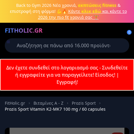
Μετάβαση στο κύριο περιεχόμενο
Back to Gym 2026
Νέα χρονιά,
εκπτώσεις fitness
&
επιστροφή στη φόρμα! 💪🔥
Κάντε
κλικ εδώ
και κάντε το
2026 την πιο fit χρονιά σας 🏋️
Δημιουργήστε λογαριασμό ή
FITHOLIC.GR
συνδεθείτε
0
Απαιτείται για την ολοκλήρωση της
παραγγελίας σας
Σύνδεση
Δεν έχετε συνδεθεί στο λογαριασμό σας - Συνδεθείτε
Εγγραφή
Πρωτεΐνες
Pre-Workout
Aμινοξέα
Καύση λίπους
ή εγγραφείτε για να παραγγείλετε!
Είσοδος!
|
Εγγραφή!
Email
FitHolic.gr
Βιταμίνες Α - Ζ
Prozis Sport
Prozis Sport Vitamin K2-MK7 100 mg / 60 capsules
Κωδικός