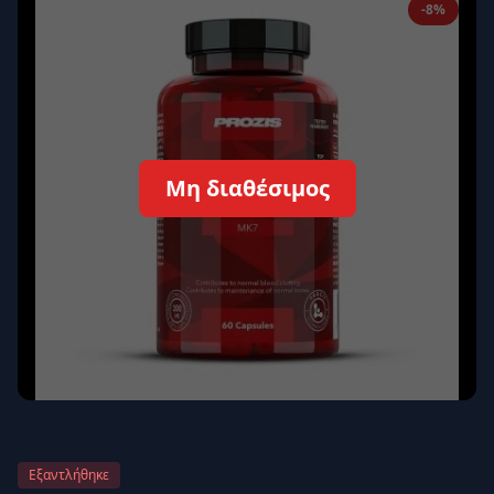
-8%
Απομνημόνευση
Ξεχάσατε τον κωδικό σας;
Σύνδεση
Δεν έχετε λογαριασμό;
Εγγραφείτε εδώ
Μη διαθέσιμος
Επιστροφή
Ασφαλής σύνδεση
Εξαντλήθηκε