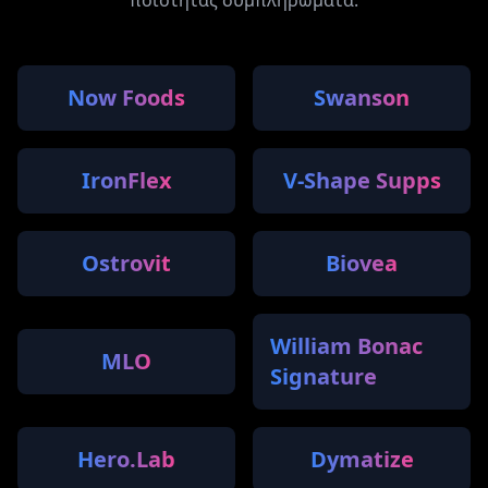
Now Foods
Swanson
IronFlex
V-Shape Supps
Ostrovit
Biovea
William Bonac
MLO
Signature
Hero.Lab
Dymatize