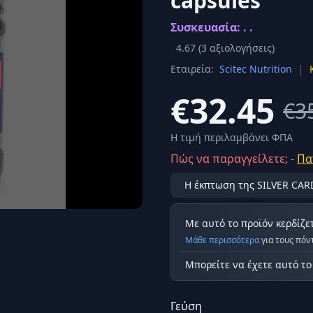
capsules
Σύνδεση
Συσκευασία: . .
κά
Δεν έχετε λογαριασμό;
Εγγραφείτε εδώ
ερόνης
4.67
(
3
αξιολογήσεις)
|
Εταιρεία:
Scitec Nutrition
Προβολή όλων των αποτελεσμάτων
οφή
Ασφαλ
€32.45
€3
Η τιμή περιλαμβάνει ΦΠΑ
Πώς να παραγγείλετε; -
Πα
Η έκπτωση της SILVER CAR
Με αυτό το προϊόν κερδίζε
Μάθε περισσότερα
για τους πόν
Μπορείτε να έχετε αυτό τ
Γεύση