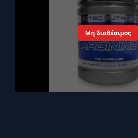
Όγκου
Διεγερτι
Τεστοστ
Μη διαθέσιμος
Επιστρ