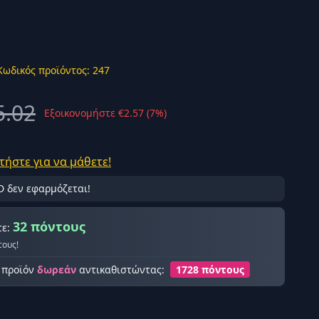
Κωδικός προϊόντος: 247
ής σύνδεση
5.02
Εξοικονομήστε €2.57 (7%)
τήστε για να μάθετε!
D δεν εφαρμόζεται!
32 πόντους
τε:
τους!
ο προϊόν
δωρεάν
αντικαθιστώντας:
1728 πόντους