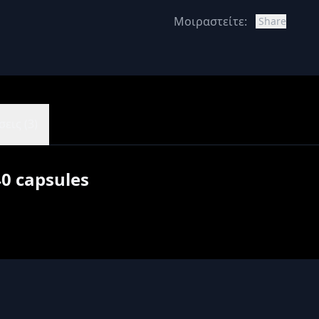
Μοιραστείτε:
Share
εις (3)
40 capsules