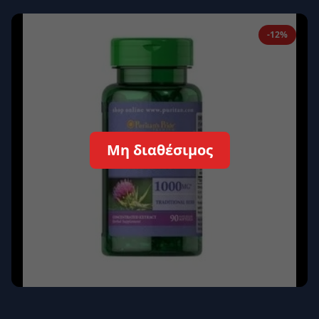
Απομνημόνευση
Ξεχάσατε τον κωδικό σας;
-12%
Σύνδεση
Δεν έχετε λογαριασμό;
Εγγραφείτε εδώ
Επιστροφή
Ασφαλής σύνδεση
Μη διαθέσιμος