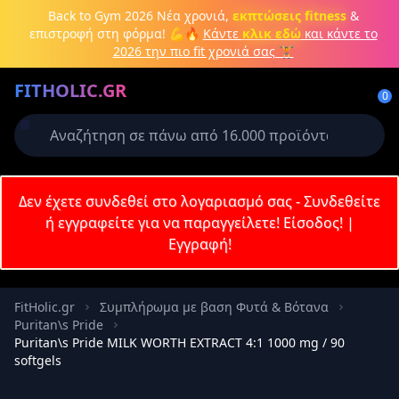
Μετάβαση στο κύριο περιεχόμενο
Back to Gym 2026
Νέα χρονιά,
εκπτώσεις fitness
&
επιστροφή στη φόρμα! 💪🔥
Κάντε
κλικ εδώ
και κάντε το
2026 την πιο fit χρονιά σας 🏋️
Δημιουργήστε λογαριασμό ή
FITHOLIC.GR
συνδεθείτε
0
Απαιτείται για την ολοκλήρωση της
παραγγελίας σας
Σύνδεση
Δεν έχετε συνδεθεί στο λογαριασμό σας - Συνδεθείτε
Εγγραφή
Πρωτεΐνες
Pre-Workout
Aμινοξέα
Καύση λίπους
ή εγγραφείτε για να παραγγείλετε!
Είσοδος!
|
Εγγραφή!
Email
FitHolic.gr
Συμπλήρωμα με βαση Φυτά & Βότανα
Puritan\s Pride
Κωδικός
Puritan\s Pride MILK WORTH EXTRACT 4:1 1000 mg / 90
softgels