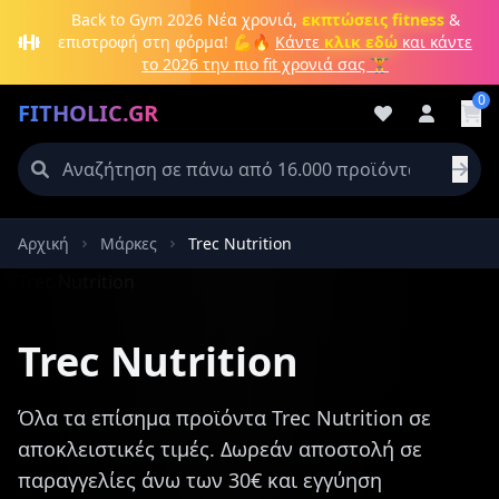
Μετάβαση στο κύριο περιεχόμενο
Back to Gym 2026
Νέα χρονιά,
εκπτώσεις fitness
&
επιστροφή στη φόρμα! 💪🔥
Κάντε
κλικ εδώ
και κάντε
το 2026 την πιο fit χρονιά σας 🏋️
0
FITHOLIC.GR
Αρχική
Μάρκες
Trec Nutrition
Πρωτεΐνες
Pre-Workout
Aμινοξέα
Καύση λίπους
Trec Nutrition
Όλα τα επίσημα προϊόντα Trec Nutrition σε
αποκλειστικές τιμές. Δωρεάν αποστολή σε
παραγγελίες άνω των 30€ και εγγύηση