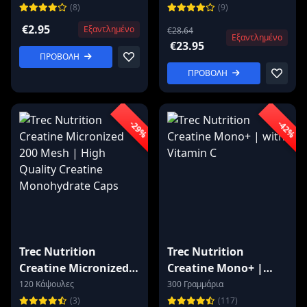
Burner
Citrulline
(8)
(9)
€2.95
Εξαντλημένο
€28.64
Εξαντλημένο
€23.95
ΠΡΟΒΟΛΗ
ΠΡΟΒΟΛΗ
-29%
-42%
Trec Nutrition
Trec Nutrition
Creatine Micronized
Creatine Mono+ |
200 Mesh | High
with Vitamin C
120 Κάψουλες
300 Γραμμάρια
Quality Creatine
(3)
(117)