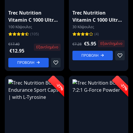
Trec Nutrition
Trec Nutrition
Vitamin C 1000 Ultra
Vitamin C 1000 Ultra
Bioflav
Bioflav
100 Κάψουλες
30 Κάψουλες
(105)
(4)
€5.95
Εξαντλημένο
€17.40
€7.28
Εξαντλημένο
€12.95
ΠΡΟΒΟΛΗ
ΠΡΟΒΟΛΗ
-27%
-27%