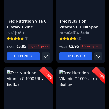
Trec Nutrition Vita C
Trec Nutrition
Bioflav + Zinc
Vitamin C 1000 Sport
Endurance |
90 Κάψουλες
20 Αναβράζων δισκία
Effervescent
(3)
(3)
€5.95
€3.95
Εξαντλημένο
Εξαντλημένο
€7.84
€5.04
ΠΡΟΒΟΛΗ
ΠΡΟΒΟΛΗ
-26%
-18%