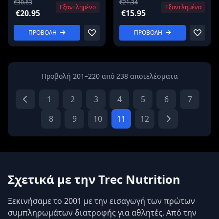
€30.63
€21.34
Εξαντλημένο
Εξαντλημένο
€20.95
€15.95
ΠΡΟΒΟΛΗ
ΠΡΟΒΟΛΗ
Προβολή 201–220 από 238 αποτελέσματα
1
2
3
4
5
6
7
8
9
10
11
12
Σχετικά με την Trec Nutrition
Ξεκινήσαμε το 2001 με την εισαγωγή των πρώτων
συμπληρωμάτων διατροφής για αθλητές. Από την