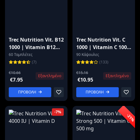
Trec Nutrition Vit. B12
Trec Nutrition Vit. C
1000 | Vitamin B12
1000 | Vitamin C 1000
Methylcobalamin
mg
60 Ταμπλέτες
90 Κάψουλες
(7)
(133)
€10.66
€15.16
Εξαντλημένο
Εξαντλημένο
€7.95
€10.95
ΠΡΟΒΟΛΗ
ΠΡΟΒΟΛΗ
-7%
-21%