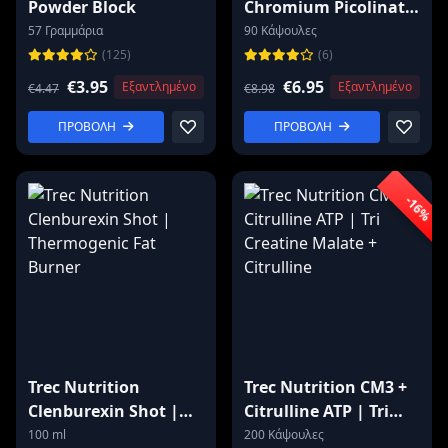
Powder Block
Chromium Picolinate
200 mcg
57 Γραμμάρια
90 Κάψουλες
(125)
(6)
€3.95
€6.95
Εξαντλημένο
Εξαντλημένο
€4.47
€8.98
ΠΡΟΒΟΛΗ
ΠΡΟΒΟΛΗ
-16%
Trec Nutrition
Trec Nutrition CM3 +
Clenburexin Shot |
Citrulline ATP | Tri
Thermogenic Fat
Creatine Malate +
100 ml
200 Κάψουλες