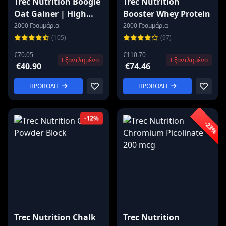
Trec Nutrition Boogie
Trec Nutrition
Oat Gainer | High
Booster Whey Protein
Protein Gainer
2000 Γραμμάρια
2000 Γραμμάρια
(105)
(97)
€70.05
€110.70
Εξαντλημένο
Εξαντλημένο
€40.90
€74.46
ΠΡΟΒΟΛΗ
ΠΡΟΒΟΛΗ
-12%
-23%
Trec Nutrition Chalk
Trec Nutrition