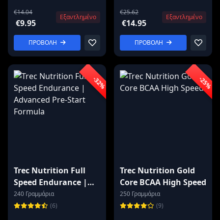
Monohydrate Caps
€14.04
€25.62
Εξαντλημένο
Εξαντλημένο
€9.95
€14.95
ΠΡΟΒΟΛΗ
ΠΡΟΒΟΛΗ
-32%
-25%
Trec Nutrition Full
Trec Nutrition Gold
Speed Endurance |
Core BCAA High Speed
Advanced Pre-Start
240 Γραμμάρια
250 Γραμμάρια
Formula
(6)
(9)