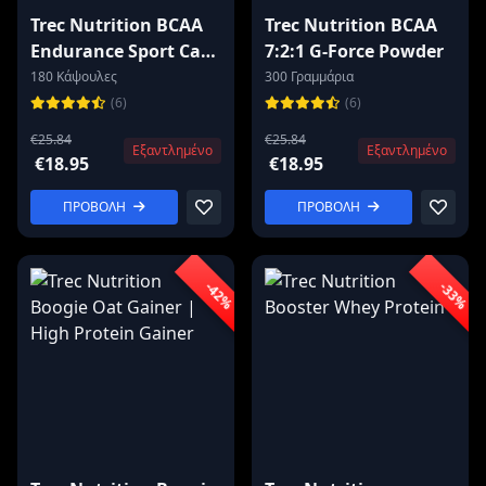
Trec Nutrition BCAA
Trec Nutrition BCAA
Endurance Sport Caps
7:2:1 G-Force Powder
| with L-Tyrosine
180 Κάψουλες
300 Γραμμάρια
(6)
(6)
€25.84
€25.84
Εξαντλημένο
Εξαντλημένο
€18.95
€18.95
ΠΡΟΒΟΛΗ
ΠΡΟΒΟΛΗ
-42%
-33%