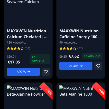
MAXXWIN Nutrition
MAXXWIN Nutrition
Calcium Chelated |
Caffeine Energy 100
with Aquamin®
mg
120 Κάψουλες
90 Κάψουλες
Seaweed Calcium
(64)
(77)
€7.62
Σε Απόθεμα
€20.91
€9.35
Σε
Απόθεμα
€17.05
ΑΓΟΡΑ
ΑΓΟΡΑ
-18%
-18%