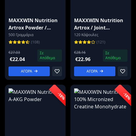
MAXXWIN Nutrition
MAXXWIN Nutrition
Artrox Powder /
Artrox / Joint
Collagen + Joint
Complex
500 Γραμμάρια
120 Κάψουλες
Complex
(108)
(121)
€27.03
€28.16
Σε
Σε
Απόθεμα
Απόθεμα
€22.04
€22.96
ΑΓΟΡΑ
ΑΓΟΡΑ
-18%
-18%