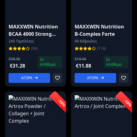
MAXXWIN Nutrition
MAXXWIN Nutrition
BCAA 4000 Strong
B-Complex Forte
Formula
240 Ταμπλέτες
90 Κάψουλες
(99)
(118)
€38.36
€14.56
Σε
Σε
Απόθεμα
Απόθεμα
€31.28
€11.88
ΑΓΟΡΑ
ΑΓΟΡΑ
-18%
-18%