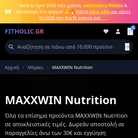
Μετάβαση στο κύριο περιεχόμενο
Back to Gym 2026
Νέα χρονιά,
εκπτώσεις fitness
&
επιστροφή στη φόρμα! 💪🔥
Κάντε
κλικ εδώ
και κάντε
το 2026 την πιο fit χρονιά σας 🏋️
0
FITHOLIC.GR
Αρχική
Μάρκες
MAXXWIN Nutrition
Πρωτεΐνες
Pre-Workout
Aμινοξέα
Καύση λίπους
MAXXWIN Nutrition
Όλα τα επίσημα προϊόντα MAXXWIN Nutrition
σε αποκλειστικές τιμές. Δωρεάν αποστολή σε
παραγγελίες άνω των 30€ και εγγύηση