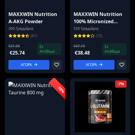
MAXXWIN Nutrition
MAXXWIN Nutrition
A-AKG Powder
100% Micronized
Creatine
300 Γραμμάρια
550 Γραμμάρια
Monohydrate
(81)
(72)
€31.56
€47.19
Σε
Σε
Απόθεμα
Απόθεμα
€25.74
€38.48
ΑΓΟΡΑ
ΑΓΟΡΑ
-7%
-18%