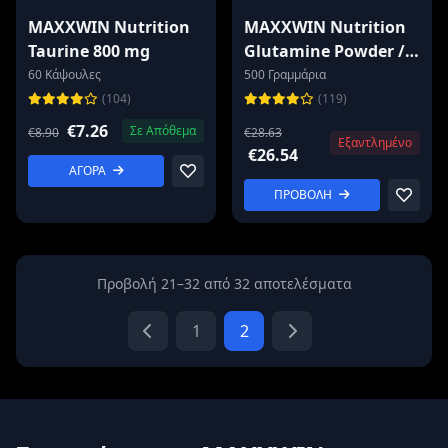
MAXXWIN Nutrition
MAXXWIN Nutrition
Taurine 800 mg
Glutamine Powder /
Fermented
60 Κάψουλες
500 Γραμμάρια
(104)
(119)
€7.26
Σε Απόθεμα
€8.90
€28.63
Εξαντλημένο
€26.54
ΑΓΟΡΑ
ΠΡΟΒΟΛΗ
Προβολή 21–32 από 32 αποτελέσματα
1
2