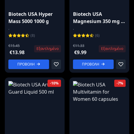
Biotech USA Hyper
Biotech USA
Mass 5000 1000 g
Magnesium 350 mg /
120 capsules
.
.
(8)
(6)
€15.45
€11.33
Εξαντλημένο
Εξαντλημένο
€13.98
€9.99
ΠΡΟΒΟΛΗ
ΠΡΟΒΟΛΗ
-10%
-7%