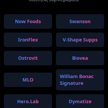
Now Foods
Swanson
IronFlex
V-Shape Supps
Ostrovit
Biovea
William Bonac
MLO
Signature
Hero.Lab
Dymatize