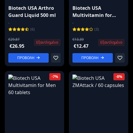
Biotech USA Arthro
Biotech USA
Guard Liquid 500 ml
Multivitamin for
Women 60 capsules
.
.
(6)
(3)
€29.87
€13.39
Εξαντλημένο
Εξαντλημένο
€26.95
€12.47
ΠΡΟΒΟΛΗ
ΠΡΟΒΟΛΗ
-7%
-8%