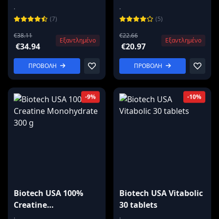
Monohydrate 1000 g
Monohydrate 500 g
.
.
(7)
(5)
€38.11
€22.66
Εξαντλημένο
Εξαντλημένο
€34.94
€20.97
ΠΡΟΒΟΛΗ
ΠΡΟΒΟΛΗ
-9%
-10%
Biotech USA 100%
Biotech USA Vitabolic
Creatine
30 tablets
Monohydrate 300 g
.
.