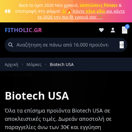
Μετάβαση στο κύριο περιεχόμενο
Back to Gym 2026
Νέα χρονιά,
εκπτώσεις fitness
&
επιστροφή στη φόρμα! 💪🔥
Κάντε
κλικ εδώ
και κάντε
το 2026 την πιο fit χρονιά σας 🏋️
0
FITHOLIC.GR
Αρχική
Μάρκες
Biotech USA
Πρωτεΐνες
Pre-Workout
Aμινοξέα
Καύση λίπους
Biotech USA
Όλα τα επίσημα προϊόντα Biotech USA σε
αποκλειστικές τιμές. Δωρεάν αποστολή σε
παραγγελίες άνω των 30€ και εγγύηση