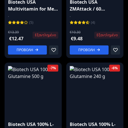
Biotech USA
Biotech USA
Multivitamin for Men
ZMAttack / 60
60 tablets
capsules
.
.
(5)
(4)
€13.39
€10.30
Εξαντλημένο
Εξαντλημένο
€12.47
€9.48
ΠΡΟΒΟΛΗ
ΠΡΟΒΟΛΗ
-7%
-6%
Biotech USA 100% L-
Biotech USA 100% L-