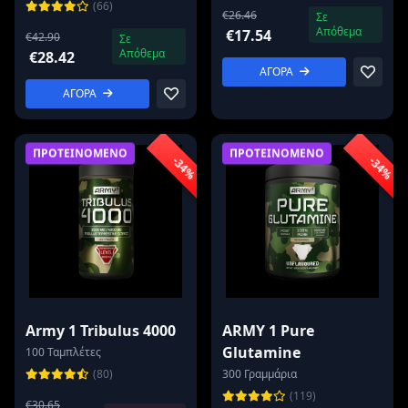
(66)
€26.46
Σε
Απόθεμα
€17.54
€42.90
Σε
Απόθεμα
€28.42
ΑΓΟΡΑ
ΑΓΟΡΑ
ΠΡΟΤΕΙΝΟΜΕΝΟ
ΠΡΟΤΕΙΝΟΜΕΝΟ
-34%
-34%
Army 1 Tribulus 4000
ARMY 1 Pure
Glutamine
100 Ταμπλέτες
(80)
300 Γραμμάρια
(119)
€30.65