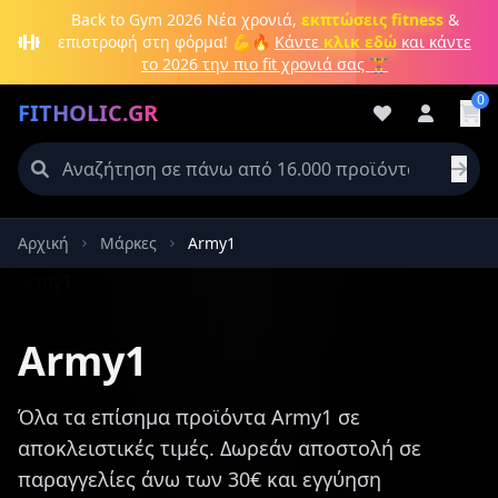
Μετάβαση στο κύριο περιεχόμενο
Back to Gym 2026
Νέα χρονιά,
εκπτώσεις fitness
&
επιστροφή στη φόρμα! 💪🔥
Κάντε
κλικ εδώ
και κάντε
το 2026 την πιο fit χρονιά σας 🏋️
0
FITHOLIC.GR
Αρχική
Μάρκες
Army1
Πρωτεΐνες
Pre-Workout
Aμινοξέα
Καύση λίπους
Army1
Όλα τα επίσημα προϊόντα Army1 σε
αποκλειστικές τιμές. Δωρεάν αποστολή σε
παραγγελίες άνω των 30€ και εγγύηση